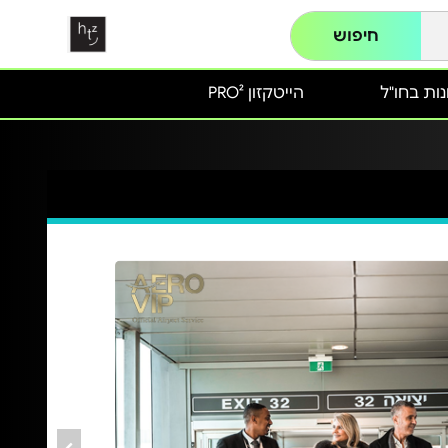
חיפוש
ות בחו"ל
הייטקזון PRO²