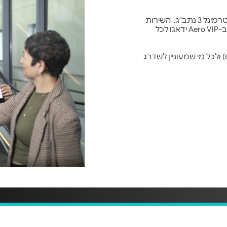
שירות סילבר של חברת AERO VIP בהמראה ונחיתה בטרמינל 3 נתב"ג. השירות
נועד להפוך את המעבר בשדה התעופה לחוויה נעימה.ב-Aero VIP ידאגו לכל
שי עסקים/ למשפחות: (1-6 אורחים) ולכל מי שמעוניין לשדרג