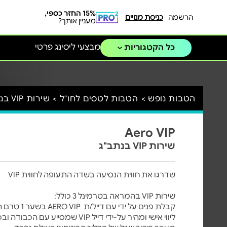
15% החזר כספי,
הרשמה
כניסת מנויים
מעניין אותך?
מבצעי ליסינג פרטי
כל הקטגוריות
הטבות נופש >
הטבות לטסים לחו"ל >
שירות VIP בנתב"ג >
Aero VIP
שירות VIP בנתב"ג
שדרגו את חווית הנסיעה בשדה התעופה לחווית VIP
שירות VIP בהמראה בטרמינל 3 כולל:
קבלת פנים על ידי עם דייל/ת
AERO VIP
בשער 1 טרם הכניסה לאולם וסיוע עם הכבודה
ליווי אישי ומהיר על-ידי דייל
VIP
שמסייע עם הכבודה ובכ