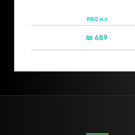
כ.א PRO
689 ₪