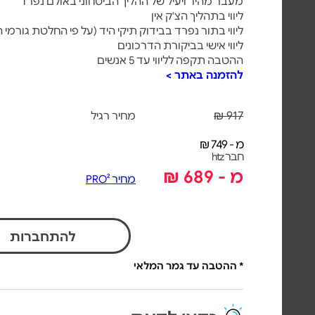
מעבר מהיר ויעיל של ההליך הביטחוני באולם נפרד
ליווי בתהליך הצ'ק אין
ליווי בתור נפרד בבידוק תיקי היד (על פי החלטת גורמי 
ליווי אישי בביקורת הדרכונים
ההטבה תקפה לליווי עד 5 אנשים
להזמנה באתר >
917 ₪
מחיר רגיל
מ - 749 ₪
חבר htz
מ - 689 ₪
מחיר PRO²
להתחברות
* ההטבה עד גמר המלאי