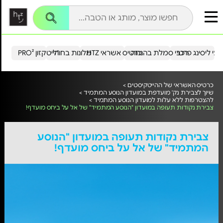
עי ליסינג פרטי
רכבי סמלת בהנחה
כרטיס אשראי HTZ
מלונות בחו"ל
הייטקזון PRO²
כרטיס האשראי של ההייטקיסטים >
שיוך לצבירת נק' מועדפת במועדון הנוסע המתמיד >
להצטרפות ללא עלות למועדון הנוסע המתמיד >
צבירת נקודות תעופה במועדון "הנוסע המתמיד" של אל על ביחס מועדף!
צבירת נקודות תעופה במועדון "הנוסע
המתמיד" של אל על ביחס מועדף!