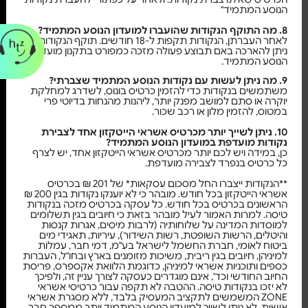
הנוסע המתמיד"
8. מה התוקף הנקודות שהועברו למועדון הנוסע המתמיד?
לאחר העברתן, הנקודות תקפות ל-18 חודשים. תוקף הנקודות
ניתן להארכה באם תבוצע פעולה מזכה כמפורט בתקנון מועדון
הנוסע המתמיד.
9. מה ניתן לעשות עם נקודות הנוסע המתמיד שצברתי?
משתמשים בנקודות כדי להזמין כרטיס בונוס, לשדרג למחלקת
יוקרה או סתם למושב מפנק יותר, ליהנות מהנחות בדיוטי פרי
במטוס, להזמין מלון או רכב שכור.
10. ניתן לשייך יותר מכרטיס אשראי הייטקזון אחד לצבירת
נקודות מועדפת במועדון הנוסע המתמיד?
כן, במידה ויש לכם יותר מכרטיס אשראי הייטקזון אחד, יש לצרף
כל כרטיס בנפרד לצבירה מועדפת.
**הנקודות ייצברו החל מסכום עסקאות* של 201 ₪ בכרטיס
אשראי הייטקזון בכל חודש. מובהר כי לא יוענקו נקודות בגין 200 ₪
הראשונים בכרטיס בכל חודש. כל עסקה בכרטיס מזכה בנקודות
טיסה. למרות האמור לעיל מובהר בזאת כי חיובים בגין תשלומים
למוסדות המדינה על שלוחותיה (לרבות מיסים, אגרות קנסות
והיטלים, הרשות השופטת, רשות השידור), עיריות, תאגידי מים
ביטוח לאומי, חברת החשמל לישראל בע"מ, דמי חבר, עמלות
למיניהן, חיובים בגין ריבית, משיכות מזומנים בארץ ובחו"ל, העברות
כספים ותוכניות אשראי למיניהן, כדוגמת הלוואת אקספרס, פריסת
החיוב החודשי וכד', אינם מוגדרים כעסקה לצורך עניין זה, ולפיכך
לא יזכו בנקודות טיסה. ההטבה לא תקפה עבור כרטיסי אשראי
ZONE המשמשים לתקציב המעסיק בלבד, ללא מסגרת אשראי
אישית. לא ניתן לשייך למועדון הנוסע המתמיד יותר ממספר חבר