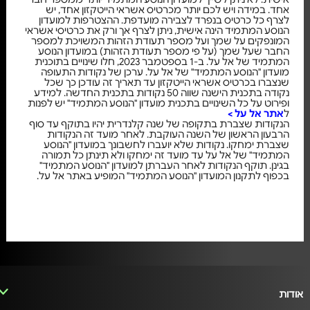
אחד. במידה ויש לכם יותר מכרטיס אשראי הייטקזון אחד, יש
לצרף כל כרטיס בנפרד לצבירה מועדפת. ההצטרפות למועדון
הנוסע המתמיד הינה אישית, ניתן לצרף אך ורק את כרטיסי אשראי
המונפקים על שמך ועל מספר תעודת הזהות המשויכת למספר
החבר שעל שמך (על פי מספר תעודת הזהות) במועדון הנוסע
המתמיד של אל על. ב-1 בספטמבר 2023, חלו שינויים בתוכנית
מועדון "הנוסע המתמיד" של אל על. ערכן של נקודות התעופה
שנצברו בכרטיס אשראי הייטקזון עד תאריך זה עודכן כך שכל
נקודה בתכנית הישנה שווה 50 נקודות בתכנית החדשה. למידע
ופירוט על כל השינויים בתכנית מועדון "הנוסע המתמיד" יש לפנות
ל
אתר אל על >
הנקודות שצברת בתקופה של שנה קלנדרית יהיו בתוקף עד סוף
הרבעון הראשון של השנה העוקבת. לאחר מועד זה הנקודות
שצברת ימחקו. נקודות שלא יועברו לחשבונך במועדון "הנוסע
המתמיד" של אל על עד מועד זה ימחקו ולא תינתן כל תמורה
בגינן. תוקף הנקודות לאחר העברתן למועדון "הנוסע המתמיד"
בכפוף לתקנון המועדון "הנוסע המתמיד" המופיע באתר אל על.
אודות