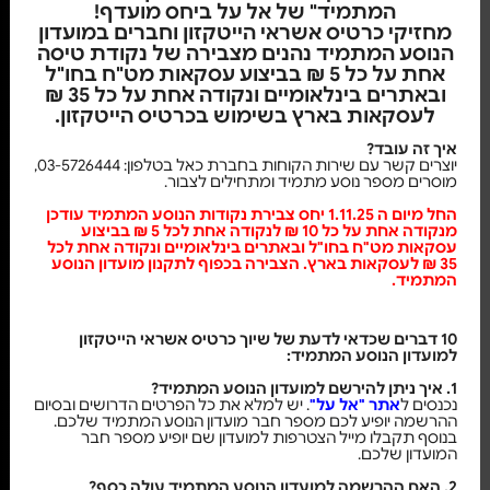
המתמיד" של אל על ביחס מועדף!
מחזיקי כרטיס אשראי הייטקזון וחברים במועדון
הנוסע המתמיד נהנים מצבירה של נקודת טיסה
אחת על כל 5 ₪ בביצוע עסקאות מט"ח בחו"ל
ובאתרים בינלאומיים ונקודה אחת על כל 35 ₪
לעסקאות בארץ בשימוש בכרטיס הייטקזון.
איך זה עובד?
יוצרים קשר עם שירות הקוחות בחברת כאל בטלפון: 03-5726444,
מוסרים מספר נוסע מתמיד ומתחילים לצבור.
החל מיום ה 1.11.25 יחס צבירת נקודות הנוסע המתמיד עודכן
מנקודה אחת על כל 10 ₪ לנקודה אחת לכל 5 ₪ בביצוע
עסקאות מט"ח בחו"ל ובאתרים בינלאומיים ונקודה אחת לכל
35 ₪ לעסקאות בארץ. הצבירה בכפוף לתקנון מועדון הנוסע
המתמיד
.
10 דברים שכדאי לדעת של שיוך כרטיס אשראי הייטקזון
למועדון הנוסע המתמיד:
1. איך ניתן להירשם למועדון הנוסע המתמיד?
נכנסים ל
אתר "אל על"
. יש למלא את כל הפרטים הדרושים ובסיום
ההרשמה יופיע לכם מספר חבר מועדון הנוסע המתמיד שלכם.
בנוסף תקבלו מייל הצטרפות למועדון שם יופיע מספר חבר
המועדון שלכם.
2. האם ההרשמה למועדון הנוסע המתמיד עולה כסף?