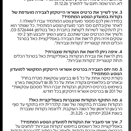
לא, ההרשמה חינם עד לתאריך 31.12.26
3. איך לשייך את כרטיס אשראי הייטקזון לצבירה מועדפת של
נקודות במועדון הנוסע המתמיד?
במידה ואין לכם מספר מועדון נוסע המתמיד עברו לשאלה 1.
לאחר שקיבלתם מס' חבר מועדון הנוסע המתמיד, כל שנותר הוא
רק להתקשר לשירות לקוחות בחברת כאל בטלפון: 03-5726444,
ולשייך את הכרטיס שברשותכם. ביצוע השיוך יתבצע תוך 2 ימי
עסקים ויהיה ניתן לראות את הצבירה באפליקציית כאל בסרגל
הכלים תחת קטגוריית "נקודות וצבירות".
4. איפה ניתן לראות את הנקודות שצברתי?
ניתן לראות את צבירת הנקודות באפליקציית כאל בסרגל הכלים
תחת קטגוריית "נקודות וצבירות".
5. מה יחס הצבירה בכרטיס אשראי הייטקזון המקושר למועדון
הנוסע המתמיד?
נקודת טיסה אחת על כל 5 ₪ בביצוע עסקאות מט"ח בחו"ל
ובאתרים בינלאומיים ונקודה אחת על כל 35 ₪ לעסקאות בארץ
בשימוש בכרטיס הייטקזון. הנקודות יצברו החל מסכום עסקאות*
של 201 ₪ בכרטיס אשראי הייטקזון בכל חודש.
6. מה התוקף הנקודות שנצברות באפליקציית כאל?
הנקודות שצברת בתקופה של שנה קלנדרית יהיו בתוקף עד סוף
הרבעון הראשון של השנה העוקבת. לדוגמה נקודות שצברת
בשנת 2024 יימחקו ב- 31.3.25.
7. איך אני מעביר את הנקודות למועדון הנוסע המתמיד?
באפליקציית כאל רושמים בחיפוש "נקודות וצבירות" לוחצים על
הכרטיס שאיתו צברת נקודות. ולאחר על כפתור "להעברת נקודות