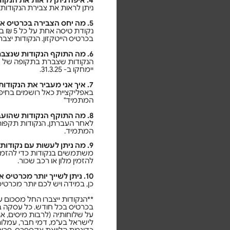
4. איפה ניתן לראות את הנקודות שצברתי?
ניתן לראות את צבירת הנקודות 
5. מה יחס הצבירה בכרטיס אשראי הייטקזון המקושר למועדון הנוסע המתמיד?
בכרטיס הייטקזון. הנקודות יצברו החל מסכום עסקאות
6. מה התוקף הנקודות שנצברות באפליקציית כאל?
יימחקו ב- 31.3.25.
7. איך אני מעביר את הנקודות למועדון הנוסע המתמיד?
באפליקציית כאל רושמים בחיפו
המתמיד"
8. מה התוקף הנקודות שהועברו למועדון הנוסע המתמיד?
המתמיד.
9. מה ניתן לעשות עם נקודות הנוסע המתמיד שצברתי?
משתמשים בנקודות כדי להזמין 
להזמין מלון או רכב שכור.
10. ניתן לשייך יותר מכרטיס אשראי הייטקזון אחד לצבירת נקודות מועדפת במועדון הנוסע המתמיד?
כן, במידה ויש לכם יותר מכרטי
בכרטיס בכל חודש. כל עסקה בכ
על שלוחותיה (לרבות מיסים, א
לישראל בע"מ, דמי חבר, עמלות ל