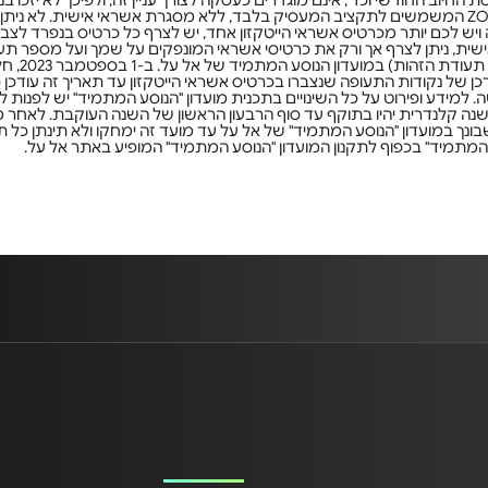
החיוב החודשי וכד', אינם מוגדרים כעסקה לצורך עניין זה, ולפיכך לא יזכו 
תקפה עבור כרטיסי אשראי ZONE המשמשים לתקציב המעסיק בלבד, ללא מסגרת אשראי אישית. ל
יש לכם יותר מכרטיס אשראי הייטקזון אחד, יש לצרף כל כרטיס בנפרד לצ
ישית, ניתן לצרף אך ורק את כרטיסי אשראי המונפקים על שמך ועל מספר 
החבר שעל שמך 
כן של נקודות התעופה שנצברו בכרטיס אשראי הייטקזון עד תאריך זה עודכן 
ה קלנדרית יהיו בתוקף עד סוף הרבעון הראשון של השנה העוקבת. לאחר 
בונך במועדון "הנוסע המתמיד" של אל על עד מועד זה ימחקו ולא תינתן כל תמ
המתמיד" בכפוף לתקנון המועדון "הנוסע המתמיד" המופיע באתר אל על.