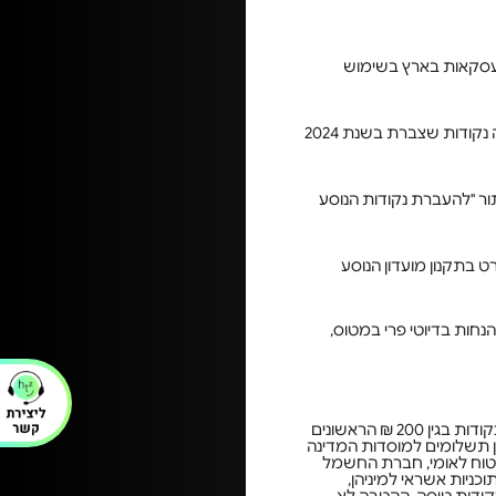
 5 ₪ בביצוע עסקאות מט"ח בחו"ל ובאתרים בינלאומיים ונקודה אחת על כל 35 ₪ לעסקאות בארץ בשימוש
הנקודות שצברת בתקופה של שנה קלנדרית יהיו בתוקף עד סוף הרבעון הראשון של השנה העוקבת. לדוגמה נקודות שצברת בשנת 2024
ור "להעברת נקודות הנוסע
ה כמפורט בתקנון מועדון הנוסע
חות בדיוטי פרי במטוס,
**הנקודות ייצברו החל מסכום עסקאות* של 201 ₪ בכרטיס אשראי הייטקזון בכל חודש. מובהר כי לא יוענקו נקודות בגין 200 ₪ הראשונים
ן תשלומים למוסדות המדינה
ביטוח לאומי, חברת החשמל
וכניות אשראי למיניהן,