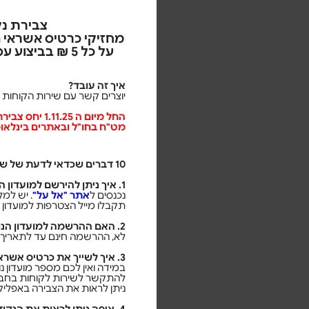
צבירת נק
מחזיקי כרטיס אשראי ה
איך זה עובד?
יוצרים קשר עם שירות הקוחות בחברת כאל בטלפון: 03-5726444,
מט"ח בחו"ל ובאתרים בינלאומיים ונקודה אחת לכל 35 ₪ לעסקאות ב
10 דברים שכדאי לדעת של שיוך כרטיס אשראי הייטקזון למועדון הנוסע המתמיד:
1. איך ניתן להירשם למועדון הנוסע המתמיד?
נכנסים ל
אתר "אל על"
. יש למ
תקבלו מייל הצטרפות למועדון 
2. האם ההרשמה למועדון הנוסע המתמיד עולה כסף?
לא, ההרשמה חינם עד לתאריך 31.12.26
3. איך לשייך את כרטיס אשראי הייטקזון לצבירה מועדפת של נקודות במועדון הנוסע המתמיד?
ניתן לראות את הצבירה באפליקצ