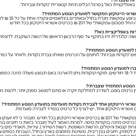
באפליקציית כאל בסרגל הכלים תחת קטגוריית "נקודות וצבירות".
נקודת טיסה אחת על כל
* של 201 ₪ בכרטיס אשראי הייטקזון בכל חודש.
ש "נקודות וצבירות" לוחצים על הכרטיס שאיתו צברת נקודות. ולאחר על כפת
לאחר העברתן, הנקודות תקפות ל-18 חודשים. תוקף הנקודות ניתן להארכה באם תבוצע פעולה מזכ
כרטיס בונוס, לשדרג למחלקת יוקרה או סתם למושב מפנק יותר, ליהנות מהנ
ס אשראי הייטקזון אחד, יש לצרף כל כרטיס בנפרד לצבירה מועדפת.
רטיס מזכה בנקודות טיסה. למרות האמור לעיל מובהר בזאת כי חיובים בגי
גרות קנסות והיטלים, הרשות השופטת, רשות השידור), עיריות, תאגידי מים 
מיניהן, חיובים בגין ריבית, משיכות מזומנים בארץ ובחו"ל, העברות כספים ות