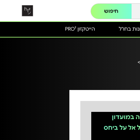
חיפוש
ות בחו"ל
הייטקזון PRO²
 במועדון
 אל על ביחס