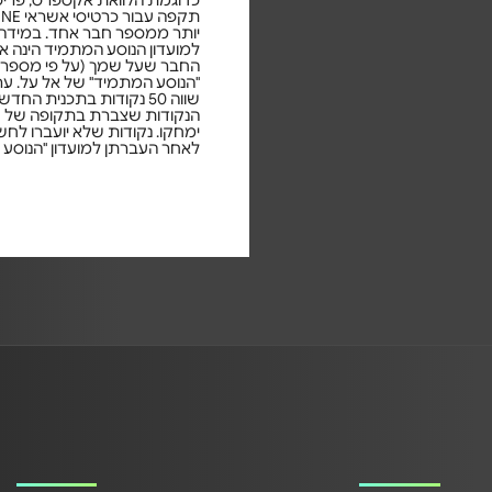
כדוגמת הלוואת אקספרס, פריסת 
יותר ממספר חבר אחד. במידה ו
למועדון הנוסע המתמיד הינה א
"הנוסע המתמיד" של אל על. ער
שווה 50 נקודות בתכנית החדשה. למידע ופירוט על כל השינויים בתכנית מועדון "הנוסע המתמיד" יש לפנות ל
הנקודות שצברת בתקופה של שנ
ימחקו. נקודות שלא יועברו לחש
לאחר העברתן למועדון "הנוסע 