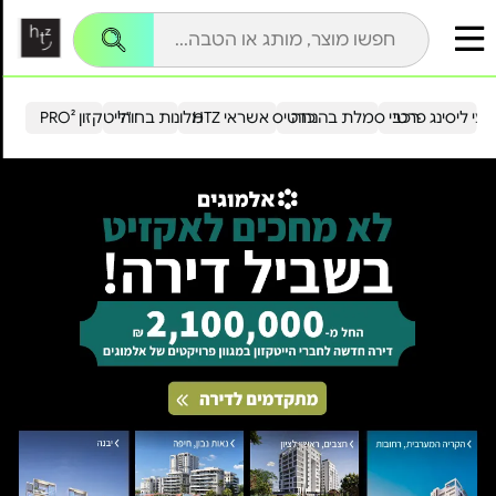
עי ליסינג פרטי
רכבי סמלת בהנחה
כרטיס אשראי HTZ
מלונות בחו"ל
הייטקזון PRO²