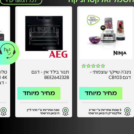
לכל המוצרים >
נינג’ה שייקר עוצמתי -
תנור בילד אין - דגם
דגם CB103
BEE264232B
אחרי
מחיר מיוחד
מחיר מיוחד
5 שנות אחריות ע"י שריג
שנה אחריות ע"י מיני ליין
אלקטריק היבואן הרשמי
היבואן הרשמי