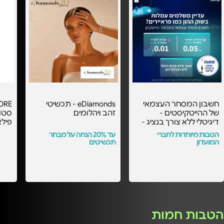
חשבון המסחר העצמאי
eDiamonds - תכשיטי
של ההייטקיסטים -
זהב ויהלומים
דיגיטלי ללא צורך בנציג -
פילא
עם העמלות הכי
הטבות מיוחדות לחברי
עד 20% הנחה על מבחר
משתלמות בסבסוד
המועדון
תכשיטים
הייטקזון! -
הטבות חמות