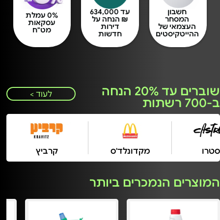
חשבון
עד 634,000
0% עמלת
המסחר
₪ הנחה על
עסקאות
העצמאי של
דירות
מט"ח
ההייטקיסטים
חדשות
שוברים עד 20% הנחה
לעוד >
ב-700 רשתות
קסטרו
מקדונלד'ס
קרביץ
המוצרים הנמכרים ביותר