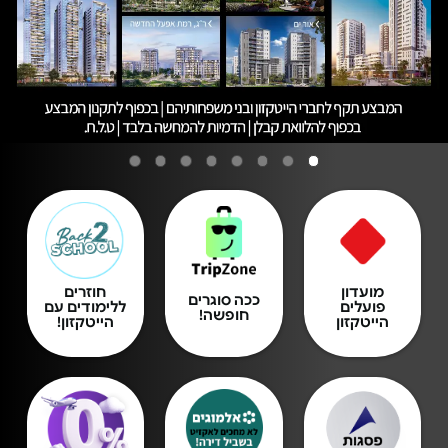
מועדון
חוזרים
ככה סוגרים
פועלים
ללימודים עם
חופשה!
הייטקזון
הייטקזון!