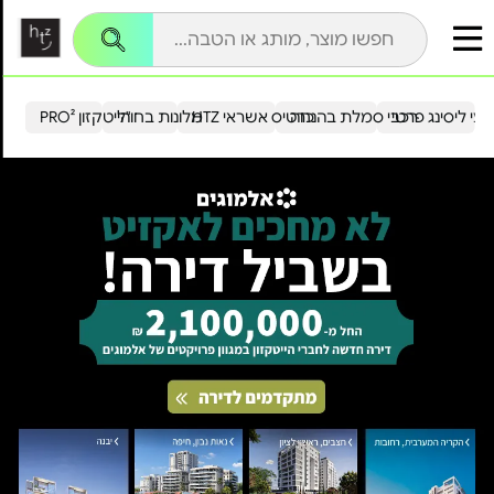
עי ליסינג פרטי
רכבי סמלת בהנחה
כרטיס אשראי HTZ
מלונות בחו"ל
הייטקזון PRO²