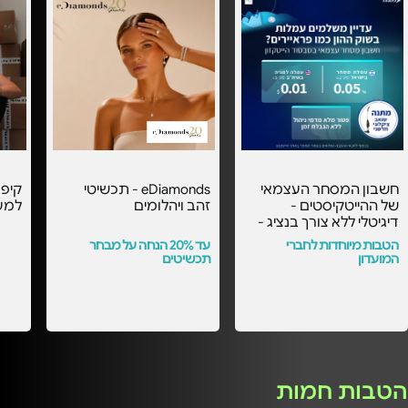
חשבון המסחר העצמאי
eDiamonds - תכשיטי
קיפו
של ההייטקיסטים -
זהב ויהלומים
למע
דיגיטלי ללא צורך בנציג -
עם העמלות הכי
הטבות מיוחדות לחברי
עד 20% הנחה על מבחר
משתלמות בסבסוד
המועדון
תכשיטים
הייטקזון! -
הטבות חמות