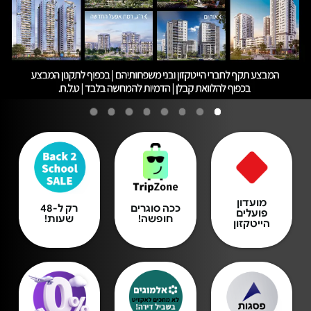
מועדון
ככה סוגרים
רק ל-48
פועלים
חופשה!
שעות!
הייטקזון