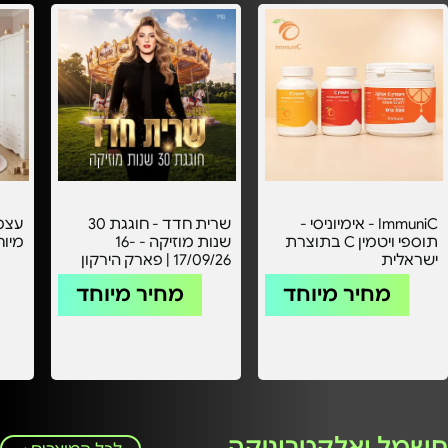
ImmuniC - אימיוניסי -
שרית חדד - חוגגת 30
תוספי ויטמין C בתוצרת
שנות מוזיקה - 16-
מיוחד 
ישראלית
17/09/26 | פארק הירקון
מחיר מיוחד
מחיר מיוחד
חשמל ואלקטרוניקה