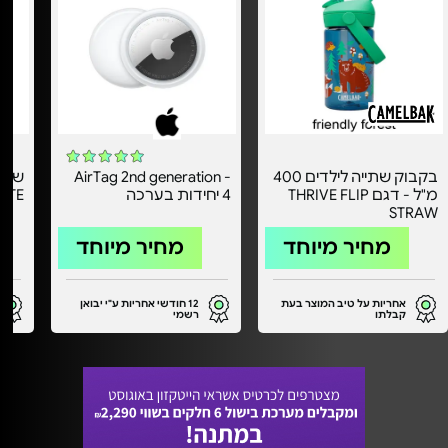
בקבוק שתייה לילדים 400
AirTag 2nd generation -
מ"ל - דגם THRIVE FLIP
4 יחידות בערכה
ETE
STRAW
מחיר מיוחד
מחיר מיוחד
אחריות על טיב המוצר בעת
12 חודשי אחריות ע"י יבואן
קבלתו
רשמי