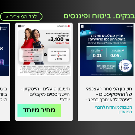
בנקים, ביטוח ופיננסים
לכל המוצרים >
חשבון המסחר העצמאי
חשבון פועלים - הייטקזון -
ביט
של ההייטקיסטים -
הייטקיסטים מקבלים
ביות
דיגיטלי ללא צורך בנציג -
יותר!
עם העמלות הכי
אישי
הטבות מיוחדות לחברי
מחיר מיוחד
משתלמות בסבסוד
המועדון
הייטקזון! -