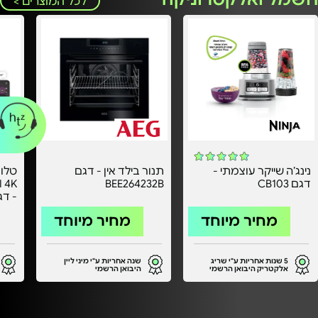
לכל המוצרים >
נינג’ה שייקר עוצמתי -
תנור בילד אין - דגם
דגם CB103
BEE264232B
אחרי
מחיר מיוחד
מחיר מיוחד
5 שנות אחריות ע"י שריג
שנה אחריות ע"י מיני ליין
אלקטריק היבואן הרשמי
היבואן הרשמי