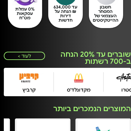
חשבון
עד 634,000
0% עמלת
המסחר
₪ הנחה על
עסקאות
העצמאי של
דירות
מט"ח
ההייטקיסטים
חדשות
שוברים עד 20% הנחה
לעוד >
ב-700 רשתות
קסטרו
מקדונלד'ס
קרביץ
המוצרים הנמכרים ביותר