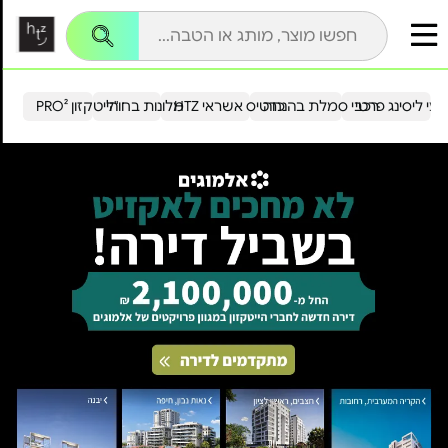
עי ליסינג פרטי
רכבי סמלת בהנחה
כרטיס אשראי HTZ
מלונות בחו"ל
הייטקזון PRO²