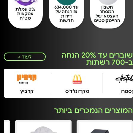
חשבון
עד 634,000
0% עמלת
המסחר
₪ הנחה על
עסקאות
העצמאי של
דירות
מט"ח
ההייטקיסטים
חדשות
שוברים עד 20% הנחה
לעוד >
ב-700 רשתות
קסטרו
מקדונלד'ס
קרביץ
המוצרים הנמכרים ביותר