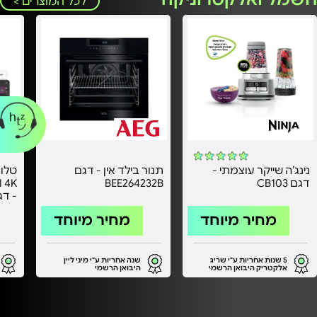
לכל המוצרים >
נינג’ה שייקר עוצמתי -
תנור בילד אין - דגם
דגם CB103
BEE264232B
אחרי
מחיר מיוחד
מחיר מיוחד
5 שנות אחריות ע"י שריג
שנה אחריות ע"י מיני ליין
אלקטריק היבואן הרשמי
היבואן הרשמי