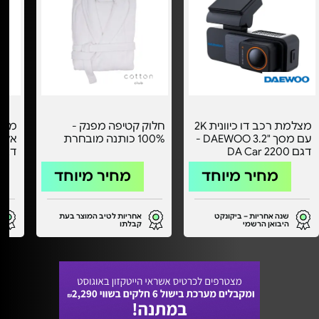
מצלמת רכב דו כיוונית 2K
חלוק קטיפה מפנק -
מעמד
עם מסך "3.2 DAEWOO -
100% כותנה מובחרת
דגם DA Car 2200
יבוא
מחיר מיוחד
מחיר מיוחד
שנה אחריות – ביקונקט
אחריות לטיב המוצר בעת
היבואן הרשמי
קבלתו