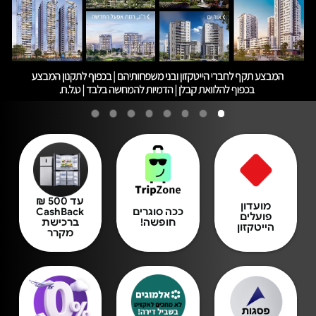
עד 500 ₪
מועדון
ככה סוגרים
CashBack
פועלים
חופשה!
ברכישת
הייטקזון
מקרר