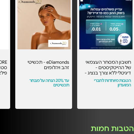
חשבון המסחר העצמאי
eDiamonds - תכשיטי
של ההייטקיסטים -
זהב ויהלומים
דיגיטלי ללא צורך בנציג -
פילא
עם העמלות הכי
הטבות מיוחדות לחברי
עד 20% הנחה על מבחר
משתלמות בסבסוד
המועדון
תכשיטים
הייטקזון! -
הטבות חמות