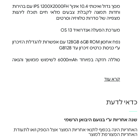
מסך גדול ואיכותי 10.4 אינץ" IPS 1200X2000FH עם בהירות
וחדות תמונה לקבלת צבעים מלאי חיים תוכלו ליהנות
מצפייה של סדרות טלוויזיה וסרטים
מערכת הפעלה אנדרואיד OS 13
נפח אחסון 128GB 6GB ROM עם אפשרות להגדלת הזיכרון
ע"י כניסת כרטיס זיכרון עד GB128
סוללה חזקה במיוחד 6000mAh לשימוש ממושך והנאה
במשך שעות ארוכות ללא חיבור לחשמל
כניסת שני כרטיסי SIM מאפשר לכם לנהל שיחות כמו כל
קרא עוד
טלפון רגיל וגם להתחבר לאינטרנט מכל מקום שתרצו
חיבור WIFI סורק ומתחבר במהירות לכל רשת אלחוטית
כדאי לדעת
בסביבה בה אתם נמצאים
2 מצלמות קדמית ואחורית עדשה קדמית - 5 מגה פיקסל
ועדשה אחורית 13 מגה פיקסל ברמה גבוהה לניהול שיחות
שנה אחריות ע"י בנועם היבואן הרשמי
וידאו, צילום תמונות וסרטונים
האחריות הינה בכפוף לתנאי אחריות המוצר אצל הספק ו/או לתעודת
האחריות המצורפת למוצר
עיצוב בצבע לבן בעל גוף חזק עשוי מתכת יוקרתית בעובי -