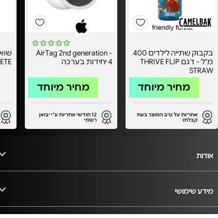
בקבוק שתייה לילדים 400
AirTag 2nd generation -
מ"ל - דגם THRIVE FLIP
4 יחידות בערכה
ETE
STRAW
מחיר מיוחד
מחיר מיוחד
אחריות על טיב המוצר בעת
12 חודשי אחריות ע"י יבואן
קבלתו
רשמי
אודות
מידע שימושי