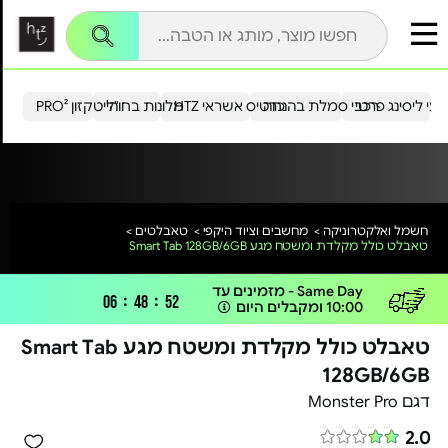
עי ליסינג פרטי
רכבי סמלת בהנחה
כרטיס אשראי HTZ
מלונות בחו"ל
הייטקזון PRO²
חשמל ואלקטרוניקה >
מחשבים וציוד היקפי >
טאבלטים >
טאבלט כולל מקלדת ומשטח מגע Smart Tab 128GB/6GB
Same Day - מזמינים עד
:
:
06
48
52
5# הכי נמכר
10:00 ומקבלים היום
בטאבלטים
משלוח אקספרס
טאבלט כולל מקלדת ומשטח מגע Smart Tab
128GB/6GB
דגם Monster Pro
2.0