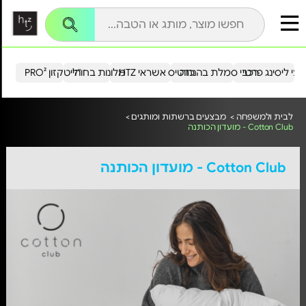
עי ליסינג פרטי
רכבי סמלת בהנחה
כרטיס אשראי HTZ
מלונות בחו"ל
הייטקזון PRO²
לבית ולמשפחה >
מבצעים ברשתות ומותגים >
Cotton Club - מועדון הכותנה
Cotton Club - מועדון הכותנה