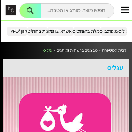
עי ליסינג פרטי
רכבי סמלת בהנחה
כרטיס אשראי HTZ
מלונות בחו"ל
הייטקזון PRO²
לבית ולמשפחה >
מבצעים ברשתות ומותגים >
עגליס
עגליס