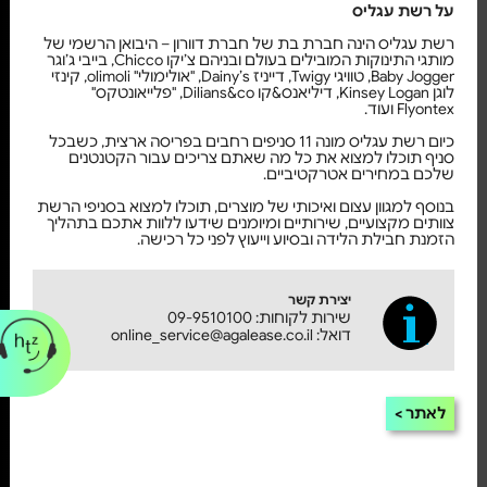
על רשת עגליס
רשת עגליס הינה חברת בת של חברת דוורון – היבואן הרשמי של
מותגי התינוקות המובילים בעולם ובניהם צ’יקו Chicco, בייבי ג’וגר
Baby Jogger, טוויגי Twigy, דייניז Dainy’s, "אולימולי" olimoli, קינזי
לוגן Kinsey Logan, דיליאנס&קו Dilians&co, "פלייאונטקס"
Flyontex ועוד.
כיום רשת עגליס מונה 11 סניפים רחבים בפריסה ארצית, כשבכל
סניף תוכלו למצוא את כל מה שאתם צריכים עבור הקטנטנים
שלכם במחירים אטרקטיביים.
בנוסף למגוון עצום ואיכותי של מוצרים, תוכלו למצוא בסניפי הרשת
צוותים מקצועיים, שירותיים ומיומנים שידעו ללוות אתכם בתהליך
הזמנת חבילת הלידה ובסיוע וייעוץ לפני כל רכישה.
יצירת קשר
שירות לקוחות: 09-9510100
דואל: online_service@agalease.co.il
לאתר