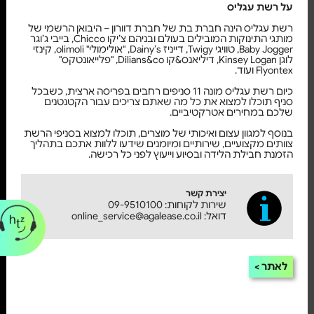
על רשת עגליס
רשת עגליס הינה חברת בת של חברת דוורון – היבואן הרשמי של
מותגי התינוקות המובילים בעולם ובניהם צ’יקו Chicco, בייבי ג’וגר
Baby Jogger, טוויגי Twigy, דייניז Dainy’s, "אולימולי" olimoli, קינזי
לוגן Kinsey Logan, דיליאנס&קו Dilians&co, "פלייאונטקס"
Flyontex ועוד.
כיום רשת עגליס מונה 11 סניפים רחבים בפריסה ארצית, כשבכל
סניף תוכלו למצוא את כל מה שאתם צריכים עבור הקטנטנים
שלכם במחירים אטרקטיביים.
בנוסף למגוון עצום ואיכותי של מוצרים, תוכלו למצוא בסניפי הרשת
צוותים מקצועיים, שירותיים ומיומנים שידעו ללוות אתכם בתהליך
הזמנת חבילת הלידה ובסיוע וייעוץ לפני כל רכישה.
יצירת קשר
שירות לקוחות: 09-9510100
דואל: online_service@agalease.co.il
לאתר