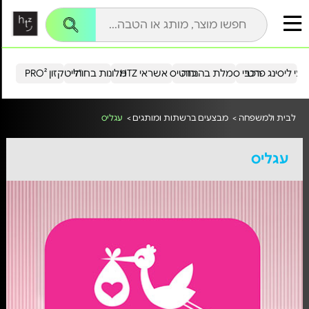
עי ליסינג פרטי
רכבי סמלת בהנחה
כרטיס אשראי HTZ
מלונות בחו"ל
הייטקזון PRO²
לבית ולמשפחה >
מבצעים ברשתות ומותגים >
עגליס
עגליס