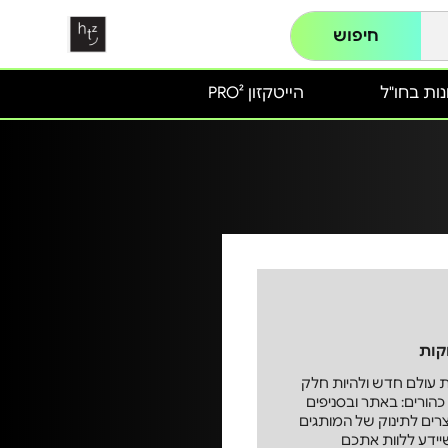
חיפוש
ות בחו"ל
הייטקזון PRO²
קות
 עולם חדש ולהיות חלק
ורים: באתר ובסניפים
צרים לתינוק של המותגים
שיידע ללוות אתכם