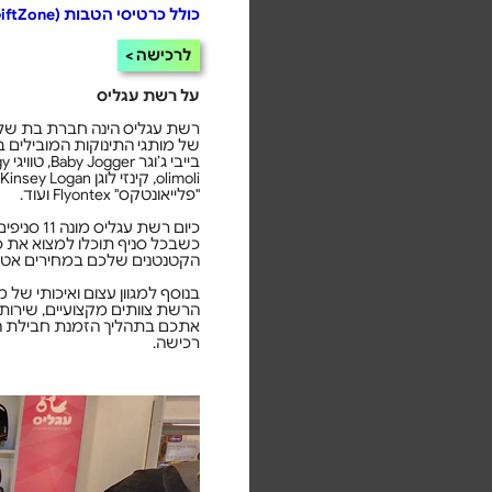
כולל כרטיסי הטבות (GiftZone ושוברים)
לרכישה
על רשת עגליס
רשת עגליס הינה חברת בת של ח
"פלייאונטקס" Flyontex ועוד.
כיום רשת עג
כשבכל סניף תוכלו למצוא את 
הקטנטנים שלכם במחירים אטר
בנוסף למגוון עצום ואיכותי של מ
הרשת צוותים מקצועיים, שירותיי
אתכם בתהליך הזמנת חבילת הליד
רכישה.