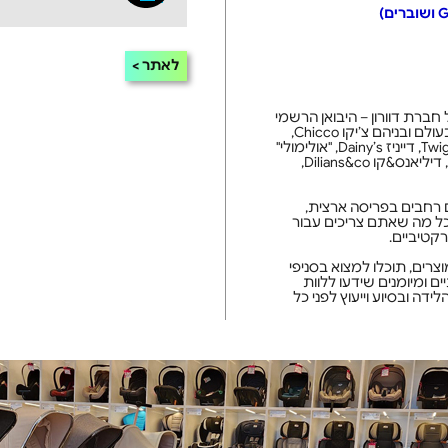
לאתר
ברת דוורון – היבואן הרשמי
של מותגי התינוקות המובילים בעולם ובניהם צ’יקו Chicco,
בייבי ג’וגר Baby Jogger, טוויגי Twigy, דייניז Dainy’s, "אולימולי"
olimoli, קינזי לוגן Kinsey Logan, דיליאנס&קו Dilians&co,
ליס מונה 11 סניפים רחבים בפריסה ארצית,
כל מה שאתם צריכים עבור
קטיביים.
וצרים, תוכלו למצוא בסניפי
ם ומיומנים שידעו ללוות
ה ובסיוע וייעוץ לפני כל