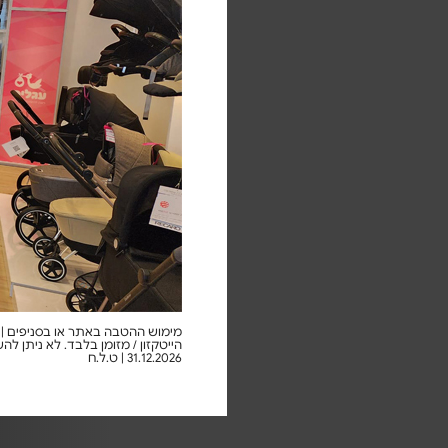
מימוש ההטבה באתר או בסניפים | א
הייטקזון / מזומן בלבד. לא ניתן ל
31.12.2026 | ט.ל.ח