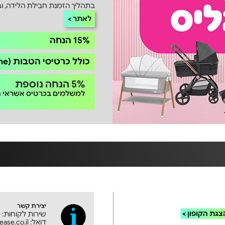
בתהליך הזמנת חבילת הלידה, ובסי
לאתר
15% הנחה
כולל כרטיסי הטבות (GiftZone ושוברים)
5% הנחה נוספת
למשלמים בכרטיס אשראי הי
יצירת קשר
צגת הקופון >
שירות לקוחות: 09-9510100
דואל: online_service@agalease.co.il