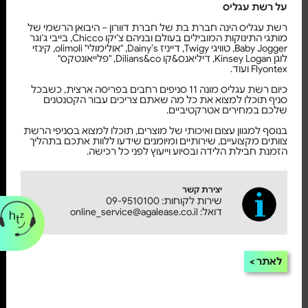
על רשת עגליס
רשת עגליס הינה חברת בת של חברת דוורון – היבואן הרשמי של
מותגי התינוקות המובילים בעולם ובניהם צ’יקו Chicco, בייבי ג’וגר
Baby Jogger, טוויגי Twigy, דייניז Dainy’s, "אולימולי" olimoli, קינזי
לוגן Kinsey Logan, דיליאנס&קו Dilians&co, "פלייאונטקס"
Flyontex ועוד.
כיום רשת עגליס מונה 11 סניפים רחבים בפריסה ארצית, כשבכל
סניף תוכלו למצוא את כל מה שאתם צריכים עבור הקטנטנים
שלכם במחירים אטרקטיביים.
בנוסף למגוון עצום ואיכותי של מוצרים, תוכלו למצוא בסניפי הרשת
צוותים מקצועיים, שירותיים ומיומנים שידעו ללוות אתכם בתהליך
הזמנת חבילת הלידה ובסיוע וייעוץ לפני כל רכישה.
יצירת קשר
שירות לקוחות: 09-9510100
דואל: online_service@agalease.co.il
לאתר