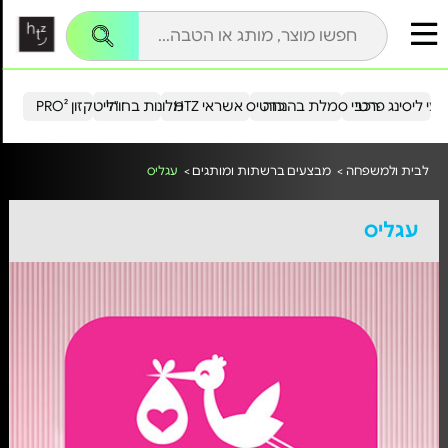
עי ליסינג פרטי
רכבי סמלת בהנחה
כרטיס אשראי HTZ
מלונות בחו"ל
הייטקזון PRO²
לבית ולמשפחה >
מבצעים ברשתות ומותגים >
עגליס
עגליס