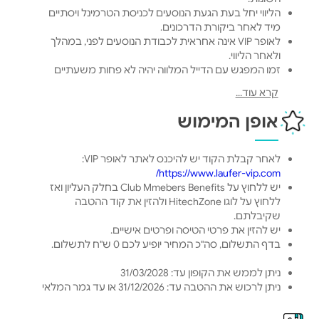
הליווי יחל בעת הגעת הנוסעים לכניסת הטרמינל ויסתיים
מיד לאחר ביקורת הדרכונים.
לאופר VIP אינה אחראית לכבודת הנוסעים לפני, במהלך
ולאחר הליווי.
זמן המפגש עם הדייל המלווה יהיה לא פחות משעתיים
משעת ההמראה המקורית. במקרה והנוסע יגיע פחות
קרא עוד...
משעתיים לפני שעת ההמראה, העלייה למטוס תהיה
באחריותו בלבד.
אופן המימוש
ניתן להזמין את השירות עד 24 שעות לפני שעת מועד
השירות.
מימוש ההטבה פחות מ-72 שעות לפני הטיסה יש לוודא
לאחר קבלת הקוד יש להיכנס לאתר לאופר VIP:
זמינות של השירות טלפונית / במייל או בוואטסאפ שלנו.
/
https://www.laufer-vip.
com
יש ללחוץ על Club Mmebers Benefits בחלק העליון ואז
ללחוץ על לוגו HitechZone ולהזין את קוד ההטבה
שקיבלתם.
יש להזין את פרטי הטיסה ופרטים אישיים.
בדף התשלום, סה"כ המחיר יופיע לכם 0 ש"ח לתשלום.
ניתן לממש את הקופון עד: 31/03/2028
ניתן לרכוש את ההטבה עד: 31/12/2026 או עד גמר המלאי