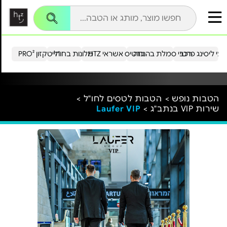
עי ליסינג פרטי
רכבי סמלת בהנחה
כרטיס אשראי HTZ
מלונות בחו"ל
הייטקזון PRO²
הטבות נופש >
הטבות לטסים לחו"ל >
שירות VIP בנתב"ג >
Laufer VIP