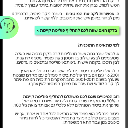
בדיקת הכדאיות ננתח יחד את מרכיבי הסיכון והעלויות
המשולמות, ונבחן את האפשרויות הטובות ביותר עבורך לעתיד.
ה. אפשרות לקביעת המוטבים
- בשונה מקרן פנסיה, בתכנית זו
ניתן לבחור באופן אישי את המוטבים, ללא קשר לשאירים.
בדקו האם שווה לכם להחליף פוליסה קיימת
למי מתאימה התוכנית?
א. לבעלי שכר גבוה אשר מנצלים תקרה בקרן פנסיה ו/או כאלה
שמעוניינים לבצע שילוב בין חסכון בקרן פנסיה שכפוף לתקנות,
לבין חיסכון בקופה אישית ע"פ תנאי פוליסה ובתנאים מועדפים.
ב. לבעלי פוליסות ביטוח מנהלים אשר נערכו החל מהתאריך
1.6.2001 (גם אם בידך פוליסת ביטוח מנהלים עם מקדם מובטח
שנערך בשנים 2001-2011, ברוב המקרים התוכנית הזו מתאימה
לך וקרוב לוודאי שתשפר את מצבך הפנסיוני לאין ערוך).
רוב הסיכויים שגם לכם משתלם להחליף פוליסה קיימת
ב-90% מהמקרים שנבדקו נתגלה פער עצום בדמי הניהול
שהפך את ביטוח המנהלים ללא כלכלי גם אם תחצו את גיל 100!
ביטוח מנהלים הוא מוצר שלא מתאים לכל אחד או אחת, אך יש
מצבים בהם שילוב המוצר בתמהיל הפנסיוני יכול להוות גידור
סיכונים נכון עבור התא המשפחתי.