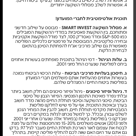
3. אפשרות לשלב כיסויים ביטוחיים במוצר (בעיקר ביטוח חיים).
4. אפשרות לשלב מסלולי השקעה ייחודיים.
תוכנית אולטימטיבית לחברי המועדון!
א. מסלול השקעה SMART INVEST
- מבוסס על שילוב חדשני
ומתוחכם, בין השקעות פאסיביות במדדי ההשקעות המובילים
כמו S&P-500 ומדד נאסד"ק 100, לצד מודל השקעות אקטיביות
ובחירה סלקטיבית, המבוססת על פרמטרים כלכליים. הפוליסה
מאפשרת גם שילוב מרכיבי אג"ח להפחתת הסיכון בהתאם
לבחירת הלקוח.
ב. עלות הניהול
- דמי הניהול בתוכנית מופחתים בעשרות אחוזים
ביחס לפוליסות שנערכו החל מיוני 2001.
ג. חיסכון בעלויות מרכיבי הביטוח
- עלות הכיסוי הביטוחי נמוכה
בעשרות אחוזים מהעלויות אותם משלמים חברי המועדון
בפוליסות ביטוח החיים / המנהלים שלהם.
ד. ניהול ופיזור סיכונים
- ניהול ופיזור סיכונים הם חלק חשוב ביותר
ובלתי נפרד מאיכות התכנון הפנסיוני. הפיזור הנבון של סיכוני
הביטוח, סיכוני ההשקעה וסיכוני תוחלת החיים מהווה מדד חשוב
בערך ובאיכות התוכנית. אף על פי שיש לחלקנו פוליסות
המבטיחות מקדמי תוחלת חיים, חשוב להבין את המחיר הנכון
לשלם עבורן, ובכלל. כך למשל נוכחנו לגלות במקרים רבים
שבדקנו כי בפוליסות ביטוח (במיוחד אלה שנערכו אחרי יוני 2001
ולפני 2013) אנשים משלמים 15-20% מהחסכונות שלהם על מנת
לבטח את עצמם לאור הארכת תוחלת החיים מעבר לגיל 97. בדקו
גם אתם עוד היום האם שווה לכם להחליף פוליסה קיימת. בתהליך