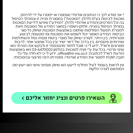
* אני מודע לכך כי הנתונים אודותיי שנמסרו או יימסרו על ידי להייטק
סוכנות לביטוח בע"מ (להלן: "הסוכנות") במסגרת פנייה זו ובמהלך הטיפול
בה וכל הפרטים והמידע אודותיי (להלן: "המידע") שיגיעו לידיעת הסוכנות
במהלך הטיפול בפנייה, יוחזקו וישמרו במאגר המידע של הסוכנות וזאת
למטרת תפעול הפוליסות שתווכו באמצעות הסוכנות ושיווק כל סוגי
הביטוח. המידע האמור יכול לשמש את הסוכנות ומי מטעמה לביצוע
מטרותיה, בין היתר, לצורכי שיווק של מוצרי ביטוח פנסיה גמל והשתלמות
ושירותים פיננסיים, בין בדרך של דיוור ישיר ובין בכל אמצעי אחר, לרבות
מסרונים ודוא"ל. ידוע לי כי אוכל לחזור מהסכמתי זו ולבקש את הסרתי ו/או
שינוי פרטיי, בכל עת ע"י פניה לסוכנות בטלפון 03-6470002 ו/או באמצעות
הודעת דוא"ל לכתובת: office@ht-ins.co.il. ידוע לי כי לא חלה עלי כל
חובה חוקית למסור את המידע אודותיי, ומסירתו הינה מרצוני ובהסכמתי.
אין לראות בעמוד לעיל תחליף לייעוץ ו/או שיווק פנסיוני אישי ו/או ייעוץ מס
המותאם לצרכי הלקוח