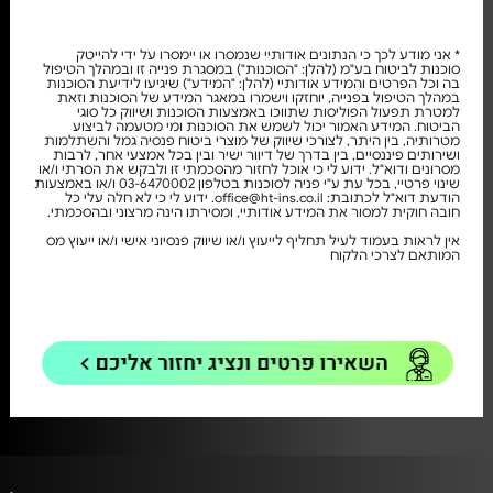
* אני מודע לכך כי הנתונים אודותיי שנמסרו או יימסרו על ידי להייטק
סוכנות לביטוח בע"מ (להלן: "הסוכנות") במסגרת פנייה זו ובמהלך הטיפול
בה וכל הפרטים והמידע אודותיי (להלן: "המידע") שיגיעו לידיעת הסוכנות
במהלך הטיפול בפנייה, יוחזקו וישמרו במאגר המידע של הסוכנות וזאת
למטרת תפעול הפוליסות שתווכו באמצעות הסוכנות ושיווק כל סוגי
הביטוח. המידע האמור יכול לשמש את הסוכנות ומי מטעמה לביצוע
מטרותיה, בין היתר, לצורכי שיווק של מוצרי ביטוח פנסיה גמל והשתלמות
ושירותים פיננסיים, בין בדרך של דיוור ישיר ובין בכל אמצעי אחר, לרבות
מסרונים ודוא"ל. ידוע לי כי אוכל לחזור מהסכמתי זו ולבקש את הסרתי ו/או
שינוי פרטיי, בכל עת ע"י פניה לסוכנות בטלפון 03-6470002 ו/או באמצעות
הודעת דוא"ל לכתובת: office@ht-ins.co.il. ידוע לי כי לא חלה עלי כל
חובה חוקית למסור את המידע אודותיי, ומסירתו הינה מרצוני ובהסכמתי.
אין לראות בעמוד לעיל תחליף לייעוץ ו/או שיווק פנסיוני אישי ו/או ייעוץ מס
המותאם לצרכי הלקוח