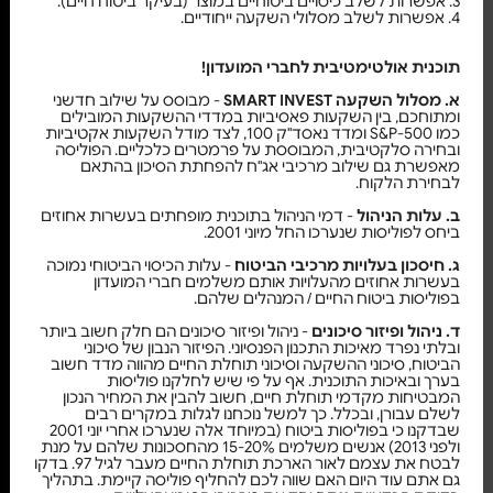
3. אפשרות לשלב כיסויים ביטוחיים במוצר (בעיקר ביטוח חיים).
4. אפשרות לשלב מסלולי השקעה ייחודיים.
תוכנית אולטימטיבית לחברי המועדון!
א. מסלול השקעה SMART INVEST
- מבוסס על שילוב חדשני
ומתוחכם, בין השקעות פאסיביות במדדי ההשקעות המובילים
כמו S&P-500 ומדד נאסד"ק 100, לצד מודל השקעות אקטיביות
ובחירה סלקטיבית, המבוססת על פרמטרים כלכליים. הפוליסה
מאפשרת גם שילוב מרכיבי אג"ח להפחתת הסיכון בהתאם
לבחירת הלקוח.
ב. עלות הניהול
- דמי הניהול בתוכנית מופחתים בעשרות אחוזים
ביחס לפוליסות שנערכו החל מיוני 2001.
ג. חיסכון בעלויות מרכיבי הביטוח
- עלות הכיסוי הביטוחי נמוכה
בעשרות אחוזים מהעלויות אותם משלמים חברי המועדון
בפוליסות ביטוח החיים / המנהלים שלהם.
ד. ניהול ופיזור סיכונים
- ניהול ופיזור סיכונים הם חלק חשוב ביותר
ובלתי נפרד מאיכות התכנון הפנסיוני. הפיזור הנבון של סיכוני
הביטוח, סיכוני ההשקעה וסיכוני תוחלת החיים מהווה מדד חשוב
בערך ובאיכות התוכנית. אף על פי שיש לחלקנו פוליסות
המבטיחות מקדמי תוחלת חיים, חשוב להבין את המחיר הנכון
לשלם עבורן, ובכלל. כך למשל נוכחנו לגלות במקרים רבים
שבדקנו כי בפוליסות ביטוח (במיוחד אלה שנערכו אחרי יוני 2001
ולפני 2013) אנשים משלמים 15-20% מהחסכונות שלהם על מנת
לבטח את עצמם לאור הארכת תוחלת החיים מעבר לגיל 97. בדקו
גם אתם עוד היום האם שווה לכם להחליף פוליסה קיימת. בתהליך