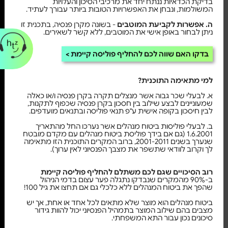
בדיקת הכדאיות ננתח יחד את מרכיבי הסיכון והעלויות
המשולמות, ונבחן את האפשרויות הטובות ביותר עבורך לעתיד.
ה. אפשרות לקביעת המוטבים
- בשונה מקרן פנסיה, בתכנית זו
ניתן לבחור באופן אישי את המוטבים, ללא קשר לשאירים.
בדקו האם שווה לכם להחליף פוליסה קיימת
למי מתאימה התוכנית?
א. לבעלי שכר גבוה אשר מנצלים תקרה בקרן פנסיה ו/או כאלה
שמעוניינים לבצע שילוב בין חסכון בקרן פנסיה שכפוף לתקנות,
לבין חיסכון בקופה אישית ע"פ תנאי פוליסה ובתנאים מועדפים.
ב. לבעלי פוליסות ביטוח מנהלים אשר נערכו החל מהתאריך
1.6.2001 (גם אם בידך פוליסת ביטוח מנהלים עם מקדם מובטח
שנערך בשנים 2001-2011, ברוב המקרים התוכנית הזו מתאימה
לך וקרוב לוודאי שתשפר את מצבך הפנסיוני לאין ערוך).
רוב הסיכויים שגם לכם משתלם להחליף פוליסה קיימת
ב-90% מהמקרים שנבדקו נתגלה פער עצום בדמי הניהול
שהפך את ביטוח המנהלים ללא כלכלי גם אם תחצו את גיל 100!
ביטוח מנהלים הוא מוצר שלא מתאים לכל אחד או אחת, אך יש
מצבים בהם שילוב המוצר בתמהיל הפנסיוני יכול להוות גידור
סיכונים נכון עבור התא המשפחתי.