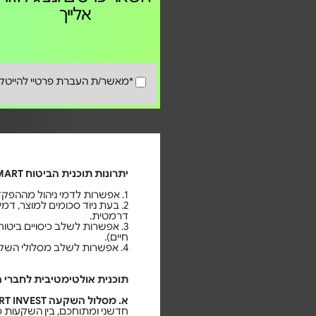
אלייך
*מאשר/ת העברת פרטיי להייטק 
יתרונות תוכנית הביטוח SMART מנהלים כיום:
1. אפשרות לדמי ניהול מההפקדה עד תקרה מקסימלית.
2. בעת ניוד סכומים למוצר, דמי
דרמטית.
3. אפשרות לשלב כיסויים ביטוח
חיים).
4. אפשרות לשלב מסלולי השקעה ייחודיים.
תוכנית אולטימטיבית לחברי ה
א. מסלול השקעה SMART INVEST
חדשני ומתוחכם, בין השקעות 