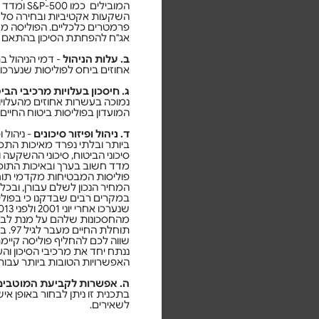
השקעות אקטיביות ובחירה סל
פרמטרים כלכליים. הפוליסה מ
אג"ח להפחתת הסיכון בהתאם 
ב. עלות הניהול
- דמי הניהול 
אחוזים ביחס לפוליסות שנערכו החל מ
ג. חיסכון בעלויות מרכיבי הבי
נמוכה בעשרות אחוזים מהעלוי
המועדון בפוליסות ביטוח החיים
ד. ניהול ופיזור סיכונים
- ניהול 
ביותר ובלתי נפרד מאיכות התכנון
סיכוני הביטוח, סיכוני ההשקעה 
מדד חשוב בערך ובאיכות התוכנ
פוליסות המבטיחות מקדמי תוח
המחיר הנכון לשלם עבורן, ובכלל
במקרים רבים שבדקנו כי בפולי
מהחסכונות שלהם על מנת לב
תוחלת
שווה לכם להחליף פוליסה קיימ
ננתח יחד את מרכיבי הסיכון וה
האפשרויות הטובות ביותר עבור
ה. אפשרות לקביעת המוטבים
בתכנית זו ניתן לבחור באופן א
לשאירים.