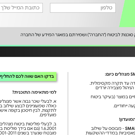
סוכנות לביטוח ("החברה") ושמירתם במאגר המידע של החברה
בדקו האם שווה לכם להחליף 
 הניהול מצבירה יורדים
למי מתאימה התוכנית?
יים במוצר (בעיקר ביטוח
א. לבעלי שכר גבוה אשר מנצלים
כאלה שמעוניינים לבצע שילוב בי
לתקנות, לבין חיסכון בקופה איש
מועדפים.
מועדון!
ב. לבעלי פוליסות ביטוח מנהלי
1.6.2001 (גם אם בידך פול
- מבוסס על שילוב
פאסיביות במדדי ההשקעות