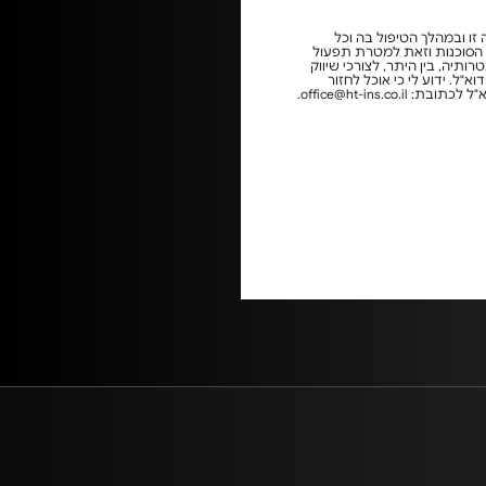
ה זו ובמהלך הטיפול בה וכל
של הסוכנות וזאת למטרת תפעול
תיה, בין היתר, לצורכי שיווק
א"ל. ידוע לי כי אוכל לחזור
מהסכמתי זו ולבקש את הסרתי ו/או שינוי פרטיי, בכל עת ע"י פניה לסוכנות בטלפון 03-6470002 ו/או באמצעות הודעת דוא"ל לכתובת: office@ht-ins.co.il.