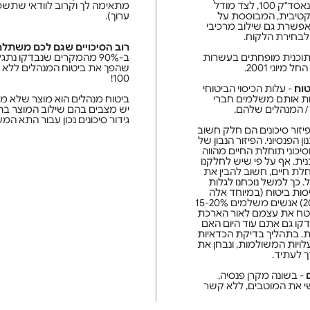
מתאימה לך וקרוב לוודאי שתשפר
המובילים כמו S&P-500 ומדד נאסד"ק 100, לצד מודל
ערוך).
קטיבית, המבוססת על
אפשרת גם שילוב מרכיבי
לבחירת הלקוח.
רוב הסיכויים שגם לכם משתלם
ב-90% מהמקרים שנבדקו נתגלה פער עצום בדמי הניהול
בתוכנית מופחתים בעשרות
שהפך את ביטוח המנהלים ללא כ
יוני 2001.
100!
טוח
- עלות הכיסוי הביטוחי
ביטוח מנהלים הוא מוצר שלא מ
ות אותם משלמים חברי
יש מצבים בהם שילוב המוצר בתמה
 / המנהלים שלהם.
גידור סיכונים נכון עבור התא המ
ופיזור סיכונים הם חלק חשוב
 הפנסיוני. הפיזור הנבון של
וסיכוני תוחלת החיים מהווה
ית. אף על פי שיש לחלקנו
לת חיים, חשוב להבין את
. כך למשל נוכחנו לגלות
סות ביטוח (במיוחד אלה
שנערכו אחרי יוני 2001 ולפני 2013) אנשים משלמים 15-20%
טח את עצמם לאור הארכת
 החיים מעבר לגיל 97. בדקו גם אתם עוד היום האם
ת. בתהליך בדיקת הכדאיות
עלויות המשולמות, ונבחן את
ך לעתיד.
- בשונה מקרן פנסיה,
ישי את המוטבים, ללא קשר