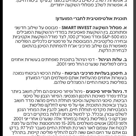
3. אפשרות לשלב כיסויים ביטוחיים במוצר (בעיקר ביטוח חיים).
4. אפשרות לשלב מסלולי השקעה ייחודיים.
תוכנית אולטימטיבית לחברי המועדון!
א. מסלול השקעה SMART INVEST
- מבוסס על שילוב חדשני
ומתוחכם, בין השקעות פאסיביות במדדי ההשקעות המובילים
כמו S&P-500 ומדד נאסד"ק 100, לצד מודל השקעות אקטיביות
ובחירה סלקטיבית, המבוססת על פרמטרים כלכליים. הפוליסה
מאפשרת גם שילוב מרכיבי אג"ח להפחתת הסיכון בהתאם
לבחירת הלקוח.
ב. עלות הניהול
- דמי הניהול בתוכנית מופחתים בעשרות אחוזים
ביחס לפוליסות שנערכו החל מיוני 2001.
ג. חיסכון בעלויות מרכיבי הביטוח
- עלות הכיסוי הביטוחי נמוכה
בעשרות אחוזים מהעלויות אותם משלמים חברי המועדון
בפוליסות ביטוח החיים / המנהלים שלהם.
ד. ניהול ופיזור סיכונים
- ניהול ופיזור סיכונים הם חלק חשוב ביותר
ובלתי נפרד מאיכות התכנון הפנסיוני. הפיזור הנבון של סיכוני
הביטוח, סיכוני ההשקעה וסיכוני תוחלת החיים מהווה מדד חשוב
בערך ובאיכות התוכנית. אף על פי שיש לחלקנו פוליסות
המבטיחות מקדמי תוחלת חיים, חשוב להבין את המחיר הנכון
לשלם עבורן, ובכלל. כך למשל נוכחנו לגלות במקרים רבים
שבדקנו כי בפוליסות ביטוח (במיוחד אלה שנערכו אחרי יוני 2001
ולפני 2013) אנשים משלמים 15-20% מהחסכונות שלהם על מנת
לבטח את עצמם לאור הארכת תוחלת החיים מעבר לגיל 97. בדקו
גם אתם עוד היום האם שווה לכם להחליף פוליסה קיימת. בתהליך