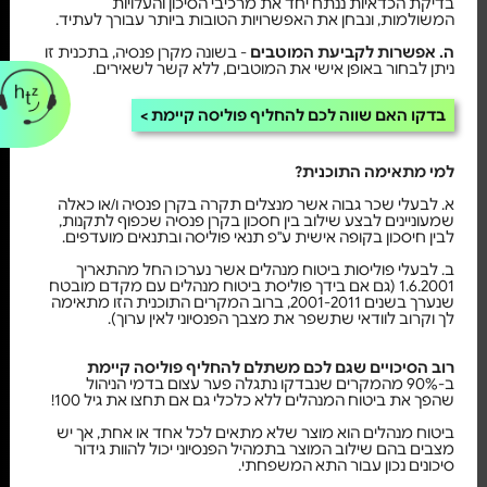
בדיקת הכדאיות ננתח יחד את מרכיבי הסיכון והעלויות
המשולמות, ונבחן את האפשרויות הטובות ביותר עבורך לעתיד.
ה. אפשרות לקביעת המוטבים
- בשונה מקרן פנסיה, בתכנית זו
ניתן לבחור באופן אישי את המוטבים, ללא קשר לשאירים.
בדקו האם שווה לכם להחליף פוליסה קיימת
למי מתאימה התוכנית?
א. לבעלי שכר גבוה אשר מנצלים תקרה בקרן פנסיה ו/או כאלה
שמעוניינים לבצע שילוב בין חסכון בקרן פנסיה שכפוף לתקנות,
לבין חיסכון בקופה אישית ע"פ תנאי פוליסה ובתנאים מועדפים.
ב. לבעלי פוליסות ביטוח מנהלים אשר נערכו החל מהתאריך
1.6.2001 (גם אם בידך פוליסת ביטוח מנהלים עם מקדם מובטח
שנערך בשנים 2001-2011, ברוב המקרים התוכנית הזו מתאימה
לך וקרוב לוודאי שתשפר את מצבך הפנסיוני לאין ערוך).
רוב הסיכויים שגם לכם משתלם להחליף פוליסה קיימת
ב-90% מהמקרים שנבדקו נתגלה פער עצום בדמי הניהול
שהפך את ביטוח המנהלים ללא כלכלי גם אם תחצו את גיל 100!
ביטוח מנהלים הוא מוצר שלא מתאים לכל אחד או אחת, אך יש
מצבים בהם שילוב המוצר בתמהיל הפנסיוני יכול להוות גידור
סיכונים נכון עבור התא המשפחתי.