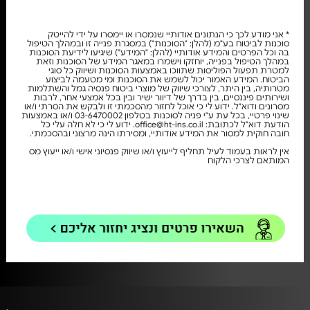
* אני מודע לכך כי הנתונים אודותיי שנמסרו או יימסרו על ידי להייטק
סוכנות לביטוח בע"מ (להלן: "הסוכנות") במסגרת פנייה זו ובמהלך הטיפול
בה וכל הפרטים והמידע אודותיי (להלן: "המידע") שיגיעו לידיעת הסוכנות
במהלך הטיפול בפנייה, יוחזקו וישמרו במאגר המידע של הסוכנות וזאת
למטרת תפעול הפוליסות שתווכו באמצעות הסוכנות ושיווק כל סוגי
הביטוח. המידע האמור יכול לשמש את הסוכנות ומי מטעמה לביצוע
מטרותיה, בין היתר, לצורכי שיווק של מוצרי ביטוח פנסיה גמל והשתלמות
ושירותים פיננסיים, בין בדרך של דיוור ישיר ובין בכל אמצעי אחר, לרבות
מסרונים ודוא"ל. ידוע לי כי אוכל לחזור מהסכמתי זו ולבקש את הסרתי ו/או
שינוי פרטיי, בכל עת ע"י פניה לסוכנות בטלפון 03-6470002 ו/או באמצעות
הודעת דוא"ל לכתובת: office@ht-ins.co.il. ידוע לי כי לא חלה עלי כל
חובה חוקית למסור את המידע אודותיי, ומסירתו הינה מרצוני ובהסכמתי.
אין לראות בעמוד לעיל תחליף לייעוץ ו/או שיווק פנסיוני אישי ו/או ייעוץ מס
המותאם לצרכי הלקוח