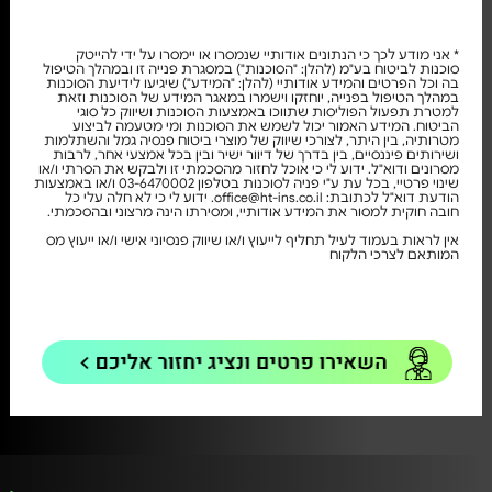
* אני מודע לכך כי הנתונים אודותיי שנמסרו או יימסרו על ידי להייטק
סוכנות לביטוח בע"מ (להלן: "הסוכנות") במסגרת פנייה זו ובמהלך הטיפול
בה וכל הפרטים והמידע אודותיי (להלן: "המידע") שיגיעו לידיעת הסוכנות
במהלך הטיפול בפנייה, יוחזקו וישמרו במאגר המידע של הסוכנות וזאת
למטרת תפעול הפוליסות שתווכו באמצעות הסוכנות ושיווק כל סוגי
הביטוח. המידע האמור יכול לשמש את הסוכנות ומי מטעמה לביצוע
מטרותיה, בין היתר, לצורכי שיווק של מוצרי ביטוח פנסיה גמל והשתלמות
ושירותים פיננסיים, בין בדרך של דיוור ישיר ובין בכל אמצעי אחר, לרבות
מסרונים ודוא"ל. ידוע לי כי אוכל לחזור מהסכמתי זו ולבקש את הסרתי ו/או
שינוי פרטיי, בכל עת ע"י פניה לסוכנות בטלפון 03-6470002 ו/או באמצעות
הודעת דוא"ל לכתובת: office@ht-ins.co.il. ידוע לי כי לא חלה עלי כל
חובה חוקית למסור את המידע אודותיי, ומסירתו הינה מרצוני ובהסכמתי.
אין לראות בעמוד לעיל תחליף לייעוץ ו/או שיווק פנסיוני אישי ו/או ייעוץ מס
המותאם לצרכי הלקוח