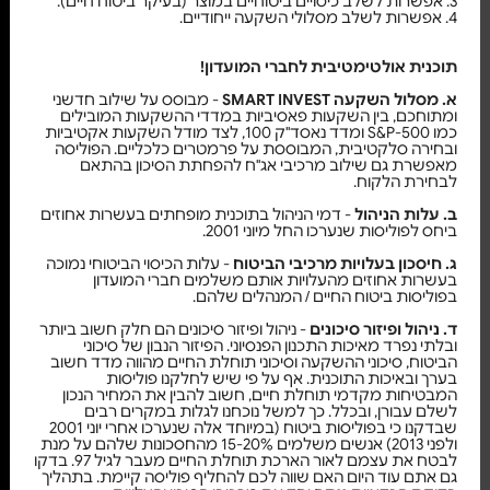
3. אפשרות לשלב כיסויים ביטוחיים במוצר (בעיקר ביטוח חיים).
4. אפשרות לשלב מסלולי השקעה ייחודיים.
תוכנית אולטימטיבית לחברי המועדון!
א. מסלול השקעה SMART INVEST
- מבוסס על שילוב חדשני
ומתוחכם, בין השקעות פאסיביות במדדי ההשקעות המובילים
כמו S&P-500 ומדד נאסד"ק 100, לצד מודל השקעות אקטיביות
ובחירה סלקטיבית, המבוססת על פרמטרים כלכליים. הפוליסה
מאפשרת גם שילוב מרכיבי אג"ח להפחתת הסיכון בהתאם
לבחירת הלקוח.
ב. עלות הניהול
- דמי הניהול בתוכנית מופחתים בעשרות אחוזים
ביחס לפוליסות שנערכו החל מיוני 2001.
ג. חיסכון בעלויות מרכיבי הביטוח
- עלות הכיסוי הביטוחי נמוכה
בעשרות אחוזים מהעלויות אותם משלמים חברי המועדון
בפוליסות ביטוח החיים / המנהלים שלהם.
ד. ניהול ופיזור סיכונים
- ניהול ופיזור סיכונים הם חלק חשוב ביותר
ובלתי נפרד מאיכות התכנון הפנסיוני. הפיזור הנבון של סיכוני
הביטוח, סיכוני ההשקעה וסיכוני תוחלת החיים מהווה מדד חשוב
בערך ובאיכות התוכנית. אף על פי שיש לחלקנו פוליסות
המבטיחות מקדמי תוחלת חיים, חשוב להבין את המחיר הנכון
לשלם עבורן, ובכלל. כך למשל נוכחנו לגלות במקרים רבים
שבדקנו כי בפוליסות ביטוח (במיוחד אלה שנערכו אחרי יוני 2001
ולפני 2013) אנשים משלמים 15-20% מהחסכונות שלהם על מנת
לבטח את עצמם לאור הארכת תוחלת החיים מעבר לגיל 97. בדקו
גם אתם עוד היום האם שווה לכם להחליף פוליסה קיימת. בתהליך