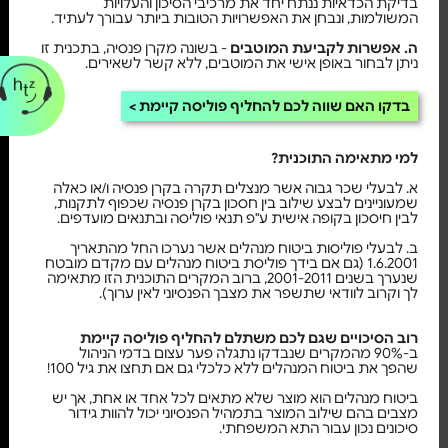
בדיקת הכדאיות ננתח יחד את מרכיבי הסיכון והעלויות
המשולמות, ונבחן את האפשרויות הטובות ביותר עבורך לעתיד.
ה. אפשרות לקביעת המוטבים
- בשונה מקרן פנסיה, בתכנית זו
ניתן לבחור באופן אישי את המוטבים, ללא קשר לשאירים.
בדקו האם שווה לכם להחליף פוליסה קיימת
למי מתאימה התוכנית?
א. לבעלי שכר גבוה אשר מנצלים תקרה בקרן פנסיה ו/או כאלה
שמעוניינים לבצע שילוב בין חסכון בקרן פנסיה שכפוף לתקנות,
לבין חיסכון בקופה אישית ע"פ תנאי פוליסה ובתנאים מועדפים.
ב. לבעלי פוליסות ביטוח מנהלים אשר נערכו החל מהתאריך
1.6.2001 (גם אם בידך פוליסת ביטוח מנהלים עם מקדם מובטח
שנערך בשנים 2001-2011, ברוב המקרים התוכנית הזו מתאימה
לך וקרוב לוודאי שתשפר את מצבך הפנסיוני לאין ערוך).
רוב הסיכויים שגם לכם משתלם להחליף פוליסה קיימת
ב-90% מהמקרים שנבדקו נתגלה פער עצום בדמי הניהול
שהפך את ביטוח המנהלים ללא כלכלי גם אם תחצו את גיל 100!
ביטוח מנהלים הוא מוצר שלא מתאים לכל אחד או אחת, אך יש
מצבים בהם שילוב המוצר בתמהיל הפנסיוני יכול להוות גידור
סיכונים נכון עבור התא המשפחתי.