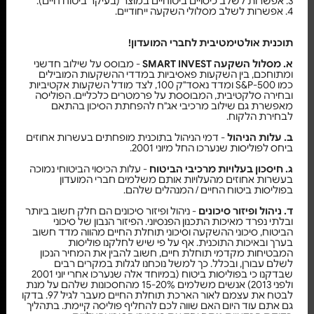
3. אפשרות לשלב כיסויים ביטוחיים במוצר (בעיקר ביטוח חיים).
4. אפשרות לשלב מסלולי השקעה ייחודיים.
תוכנית אולטימטיבית לחברי המועדון!
א. מסלול השקעה SMART INVEST
- מבוסס על שילוב חדשני
ומתוחכם, בין השקעות פאסיביות במדדי ההשקעות המובילים
כמו S&P-500 ומדד נאסד"ק 100, לצד מודל השקעות אקטיביות
ובחירה סלקטיבית, המבוססת על פרמטרים כלכליים. הפוליסה
מאפשרת גם שילוב מרכיבי אג"ח להפחתת הסיכון בהתאם
לבחירת הלקוח.
ב. עלות הניהול
- דמי הניהול בתוכנית מופחתים בעשרות אחוזים
ביחס לפוליסות שנערכו החל מיוני 2001.
ג. חיסכון בעלויות מרכיבי הביטוח
- עלות הכיסוי הביטוחי נמוכה
בעשרות אחוזים מהעלויות אותם משלמים חברי המועדון
בפוליסות ביטוח החיים / המנהלים שלהם.
ד. ניהול ופיזור סיכונים
- ניהול ופיזור סיכונים הם חלק חשוב ביותר
ובלתי נפרד מאיכות התכנון הפנסיוני. הפיזור הנבון של סיכוני
הביטוח, סיכוני ההשקעה וסיכוני תוחלת החיים מהווה מדד חשוב
בערך ובאיכות התוכנית. אף על פי שיש לחלקנו פוליסות
המבטיחות מקדמי תוחלת חיים, חשוב להבין את המחיר הנכון
לשלם עבורן, ובכלל. כך למשל נוכחנו לגלות במקרים רבים
שבדקנו כי בפוליסות ביטוח (במיוחד אלה שנערכו אחרי יוני 2001
ולפני 2013) אנשים משלמים 15-20% מהחסכונות שלהם על מנת
לבטח את עצמם לאור הארכת תוחלת החיים מעבר לגיל 97. בדקו
גם אתם עוד היום האם שווה לכם להחליף פוליסה קיימת. בתהליך