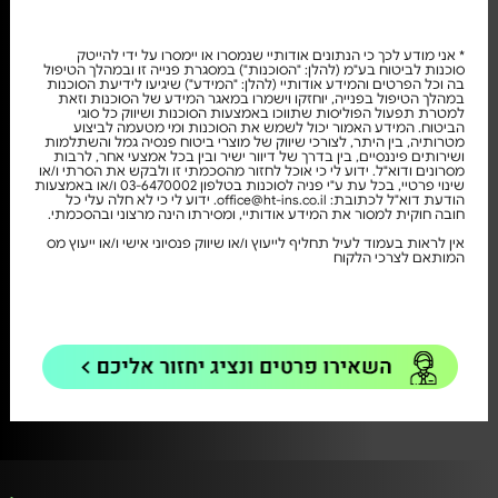
* אני מודע לכך כי הנתונים אודותיי שנמסרו או יימסרו על ידי להייטק
סוכנות לביטוח בע"מ (להלן: "הסוכנות") במסגרת פנייה זו ובמהלך הטיפול
בה וכל הפרטים והמידע אודותיי (להלן: "המידע") שיגיעו לידיעת הסוכנות
במהלך הטיפול בפנייה, יוחזקו וישמרו במאגר המידע של הסוכנות וזאת
למטרת תפעול הפוליסות שתווכו באמצעות הסוכנות ושיווק כל סוגי
הביטוח. המידע האמור יכול לשמש את הסוכנות ומי מטעמה לביצוע
מטרותיה, בין היתר, לצורכי שיווק של מוצרי ביטוח פנסיה גמל והשתלמות
ושירותים פיננסיים, בין בדרך של דיוור ישיר ובין בכל אמצעי אחר, לרבות
מסרונים ודוא"ל. ידוע לי כי אוכל לחזור מהסכמתי זו ולבקש את הסרתי ו/או
שינוי פרטיי, בכל עת ע"י פניה לסוכנות בטלפון 03-6470002 ו/או באמצעות
הודעת דוא"ל לכתובת: office@ht-ins.co.il. ידוע לי כי לא חלה עלי כל
חובה חוקית למסור את המידע אודותיי, ומסירתו הינה מרצוני ובהסכמתי.
אין לראות בעמוד לעיל תחליף לייעוץ ו/או שיווק פנסיוני אישי ו/או ייעוץ מס
המותאם לצרכי הלקוח