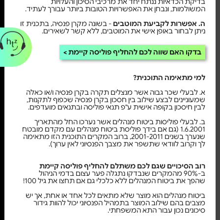
בדיקת הכדאיות ננתח יחד את מרכיבי הסיכון והעלויות
המשולמות, ונבחן את האפשרויות הטובות ביותר עבורך לעתיד.
ה. אפשרות לקביעת המוטבים
- בשונה מקרן פנסיה, בתכנית זו
ניתן לבחור באופן אישי את המוטבים, ללא קשר לשאירים.
בדקו האם שווה לכם להחליף פוליסה קיימת
למי מתאימה התוכנית?
א. לבעלי שכר גבוה אשר מנצלים תקרה בקרן פנסיה ו/או כאלה
שמעוניינים לבצע שילוב בין חסכון בקרן פנסיה שכפוף לתקנות,
לבין חיסכון בקופה אישית ע"פ תנאי פוליסה ובתנאים מועדפים.
ב. לבעלי פוליסות ביטוח מנהלים אשר נערכו החל מהתאריך
1.6.2001 (גם אם בידך פוליסת ביטוח מנהלים עם מקדם מובטח
שנערך בשנים 2001-2011, ברוב המקרים התוכנית הזו מתאימה
לך וקרוב לוודאי שתשפר את מצבך הפנסיוני לאין ערוך).
רוב הסיכויים שגם לכם משתלם להחליף פוליסה קיימת
ב-90% מהמקרים שנבדקו נתגלה פער עצום בדמי הניהול
שהפך את ביטוח המנהלים ללא כלכלי גם אם תחצו את גיל 100!
ביטוח מנהלים הוא מוצר שלא מתאים לכל אחד או אחת, אך יש
מצבים בהם שילוב המוצר בתמהיל הפנסיוני יכול להוות גידור
סיכונים נכון עבור התא המשפחתי.