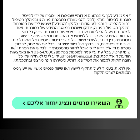
* אני מודע לכך כי הנתונים אודותיי שנמסרו או יימסרו על ידי להייטק
סוכנות לביטוח בע"מ (להלן: "הסוכנות") במסגרת פנייה זו ובמהלך הטיפול
בה וכל הפרטים והמידע אודותיי (להלן: "המידע") שיגיעו לידיעת הסוכנות
במהלך הטיפול בפנייה, יוחזקו וישמרו במאגר המידע של הסוכנות וזאת
למטרת תפעול הפוליסות שתווכו באמצעות הסוכנות ושיווק כל סוגי
הביטוח. המידע האמור יכול לשמש את הסוכנות ומי מטעמה לביצוע
מטרותיה, בין היתר, לצורכי שיווק של מוצרי ביטוח פנסיה גמל והשתלמות
ושירותים פיננסיים, בין בדרך של דיוור ישיר ובין בכל אמצעי אחר, לרבות
מסרונים ודוא"ל. ידוע לי כי אוכל לחזור מהסכמתי זו ולבקש את הסרתי ו/או
שינוי פרטיי, בכל עת ע"י פניה לסוכנות בטלפון 03-6470002 ו/או באמצעות
הודעת דוא"ל לכתובת: office@ht-ins.co.il. ידוע לי כי לא חלה עלי כל
חובה חוקית למסור את המידע אודותיי, ומסירתו הינה מרצוני ובהסכמתי.
אין לראות בעמוד לעיל תחליף לייעוץ ו/או שיווק פנסיוני אישי ו/או ייעוץ מס
המותאם לצרכי הלקוח