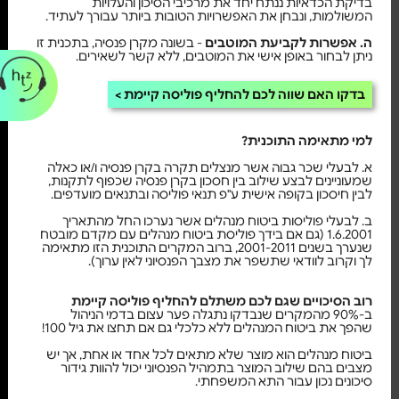
בדיקת הכדאיות ננתח יחד את מרכיבי הסיכון והעלויות
המשולמות, ונבחן את האפשרויות הטובות ביותר עבורך לעתיד.
ה. אפשרות לקביעת המוטבים
- בשונה מקרן פנסיה, בתכנית זו
ניתן לבחור באופן אישי את המוטבים, ללא קשר לשאירים.
בדקו האם שווה לכם להחליף פוליסה קיימת
למי מתאימה התוכנית?
א. לבעלי שכר גבוה אשר מנצלים תקרה בקרן פנסיה ו/או כאלה
שמעוניינים לבצע שילוב בין חסכון בקרן פנסיה שכפוף לתקנות,
לבין חיסכון בקופה אישית ע"פ תנאי פוליסה ובתנאים מועדפים.
ב. לבעלי פוליסות ביטוח מנהלים אשר נערכו החל מהתאריך
1.6.2001 (גם אם בידך פוליסת ביטוח מנהלים עם מקדם מובטח
שנערך בשנים 2001-2011, ברוב המקרים התוכנית הזו מתאימה
לך וקרוב לוודאי שתשפר את מצבך הפנסיוני לאין ערוך).
רוב הסיכויים שגם לכם משתלם להחליף פוליסה קיימת
ב-90% מהמקרים שנבדקו נתגלה פער עצום בדמי הניהול
שהפך את ביטוח המנהלים ללא כלכלי גם אם תחצו את גיל 100!
ביטוח מנהלים הוא מוצר שלא מתאים לכל אחד או אחת, אך יש
מצבים בהם שילוב המוצר בתמהיל הפנסיוני יכול להוות גידור
סיכונים נכון עבור התא המשפחתי.