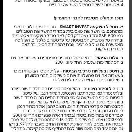
3. אפשרות לשלב כיסויים ביטוחיים במוצר (בעיקר ביטוח חיים).
4. אפשרות לשלב מסלולי השקעה ייחודיים.
תוכנית אולטימטיבית לחברי המועדון!
א. מסלול השקעה SMART INVEST
- מבוסס על שילוב חדשני
ומתוחכם, בין השקעות פאסיביות במדדי ההשקעות המובילים
כמו S&P-500 ומדד נאסד"ק 100, לצד מודל השקעות אקטיביות
ובחירה סלקטיבית, המבוססת על פרמטרים כלכליים. הפוליסה
מאפשרת גם שילוב מרכיבי אג"ח להפחתת הסיכון בהתאם
לבחירת הלקוח.
ב. עלות הניהול
- דמי הניהול בתוכנית מופחתים בעשרות אחוזים
ביחס לפוליסות שנערכו החל מיוני 2001.
ג. חיסכון בעלויות מרכיבי הביטוח
- עלות הכיסוי הביטוחי נמוכה
בעשרות אחוזים מהעלויות אותם משלמים חברי המועדון
בפוליסות ביטוח החיים / המנהלים שלהם.
ד. ניהול ופיזור סיכונים
- ניהול ופיזור סיכונים הם חלק חשוב ביותר
ובלתי נפרד מאיכות התכנון הפנסיוני. הפיזור הנבון של סיכוני
הביטוח, סיכוני ההשקעה וסיכוני תוחלת החיים מהווה מדד חשוב
בערך ובאיכות התוכנית. אף על פי שיש לחלקנו פוליסות
המבטיחות מקדמי תוחלת חיים, חשוב להבין את המחיר הנכון
לשלם עבורן, ובכלל. כך למשל נוכחנו לגלות במקרים רבים
שבדקנו כי בפוליסות ביטוח (במיוחד אלה שנערכו אחרי יוני 2001
ולפני 2013) אנשים משלמים 15-20% מהחסכונות שלהם על מנת
לבטח את עצמם לאור הארכת תוחלת החיים מעבר לגיל 97. בדקו
גם אתם עוד היום האם שווה לכם להחליף פוליסה קיימת. בתהליך