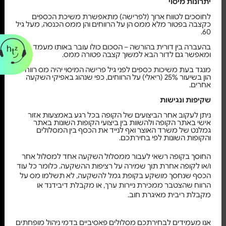
יתרונות מיסוי
לחוסכים לטווח ארוך (לפרישה) מתאפשרת משיכת הכספים
כקצבה בפטור מלא ממס הן על הרווחים והן ממס הכנסה, מעל גיל
60.
בהעברה בין דורית בהורשה – הסכום כולו עובר באותו מעמד מיסוי
ומאפשר גם לדור הבא למשוך קצבה פטורה ממס.
מנגד בעת משיכות כספים לפני גיל פרישה המיסוי יהיה מס רווחי
הון בשיעור 25% (ריאלי) על הרווחים, כפי שנהוג באפיקי השקעה
אחרים.
שקיפות ונגישות
ניתן לעקוב אחר הביצועים של הקופה בכל רגע באמצעות אזור
אישי באתר הקופה ולהשוות בין ביצועי הקופות השונות באתר
גמלנט של משרד האוצר ואף לנייד את הכסף בין המסלולים
והקופות השונות לפי בחירתכם.
החוסך בקופה רשאי לעבור ממסלול השקעה אחד למסלול אחר
ו/או לקופה אחרת תוך שמירה על רציפות ההשקעה. כלומר כל עוד
הכסף שנחסך מושקע בקופת גמל להשקעה, לא תשלמו מס על
הרווח שהצטבר ממכירת ניירות ערך, או מקבלת דיבידנד או
מקבלת ריבית מאיגרת חוב.
אנו מעמידים לבחירתכם מסלולים פאסיביים בדמי ניהול מופחתים