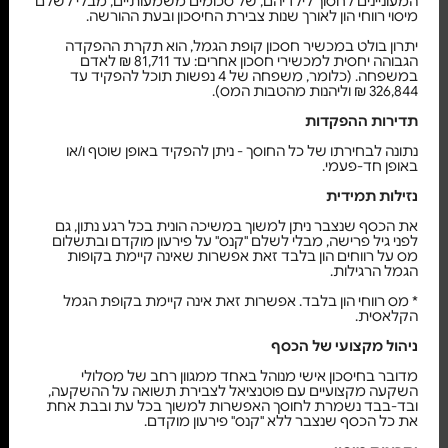
המעוניינים לחסוך לילדיהם, של סכומים משמעותיים, מבלי לשלם
מיסוי רווחי הון לאורך שנות צבירת החיסכון ובעת ההורשה.
יתרון בולט במכשיר חסכון קופת הגמל, הוא תקרת ההפקדה
הגבוהה יחסית למכשירי חסכון אחרים: עד 81,711 ₪ לאדם
במשפחה. (כלומר, משפחה של 4 נפשות תוכל להפקיד עד
326,844 ₪ וליהנות מהטבות המס).
תדירות ההפקדות
נתונה לבחירתו של כל החוסך - ניתן להפקיד באופן שוטף ו/או
באופן חד-פעמי.
נזילות תמידית
את הכסף שנצבר ניתן למשוך במשיכה הונית בכל רגע נתון, גם
לפני גיל פרישה, מבלי לשלם "קנס" על פירעון מוקדם ובתשלום
מס על רווחים הון בלבד זאת אפשרות שאינה קיימת בקופות
הגמל הרגילות.
* מס רווחי הון בלבד. אפשרות זאת אינה קיימת בקופת הגמל
הקלאסית.
ניהול מקצועי של הכסף
מדובר בחיסכון אישי מנוהל באחד ממגוון רחב של מסלולי
השקעה מקצועיים עם פוטנציאל לצבירת תשואה על ההשקעה,
ובד-בבד נשמרת לחוסך האפשרות למשוך בכל עת ובבת אחת
את כל הכסף שנצבר ללא "קנס" פירעון מוקדם.