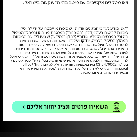
ו/או מסלולים אקטיביים עם מיטב בתי ההשקעות בישראל .
אני מודע לכך כי הנתונים אודותיי שנמסרו או יימסרו על ידי להייטק
**
סוכנות לביטוח בע"מ (להלן: "הסוכנות") במסגרת פנייה זו ובמהלך הטיפול
בה וכל הפרטים והמידע אודותיי (להלן: "המידע") שיגיעו לידיעת הסוכנות
במהלך הטיפול בפנייה, יוחזקו וישמרו
במאגר המידע של הסוכנות וזאת
למטרת תפעול הפוליסות שתווכו באמצעות הסוכנות ושיווק כל סוגי הביטוח.
המידע האמור יכול לשמש את הסוכנות ומי מטעמה לביצוע מטרותיה, בין היתר,
לצורכי שיווק של מוצרי ביטוח פנסיה גמל והשתלמות ושירותים פיננסיים, בין
בדרך של דיוור ישיר ובין בכל אמצעי אחר, לרבות מסרונים ודוא"ל. ידוע לי כי אוכל
לחזור מהסכמתי זו ולבקש את הסרתי ו/או שינוי פרטיי, בכל עת ע"י פניה לסוכנות
בטלפון 03-6470002 ו/או באמצעות הודעת דוא"ל לכתובת: office@ht-
ins.co.il. ידוע לי כי לא חלה עלי כל חובה חוקית למסור את המידע אודותיי,
ומסירתו הינה מרצוני ובהסכמתי.