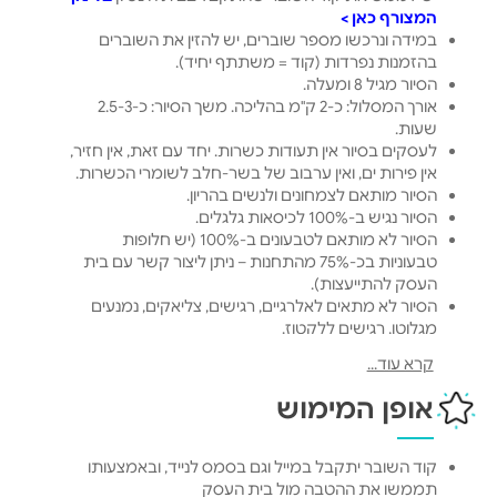
המצורף כאן >
במידה ונרכשו מספר שוברים, יש להזין את השוברים
בהזמנות נפרדות (קוד = משתתף יחיד).
הסיור מגיל 8 ומעלה.
אורך המסלול: כ-2 ק"מ בהליכה. משך הסיור: כ-2.5-3
שעות.
לעסקים בסיור אין תעודות כשרות. יחד עם זאת, אין חזיר,
אין פירות ים, ואין ערבוב של בשר-חלב לשומרי הכשרות.
הסיור מותאם לצמחונים ולנשים בהריון.
הסיור נגיש ב-100% לכיסאות גלגלים.
הסיור לא מותאם לטבעונים ב-100% (יש חלופות
טבעוניות בכ-75% מהתחנות – ניתן ליצור קשר עם בית
העסק להתייעצות).
הסיור לא מתאים לאלרגיים, רגישים, צליאקים, נמנעים
מגלוטן, רגישים ללקטוז.
הסיור מועבר ע"י מדריכים מוסמכים.
קרא עוד...
ביטול או דחיית סיור בכפוף לתקנון הספק.
וואטסאפ שירות לקוחות: 055-9378595
אופן המימוש
קוד השובר יתקבל במייל וגם בסמס לנייד, ובאמצעותו
תממשו את ההטבה מול בית העסק