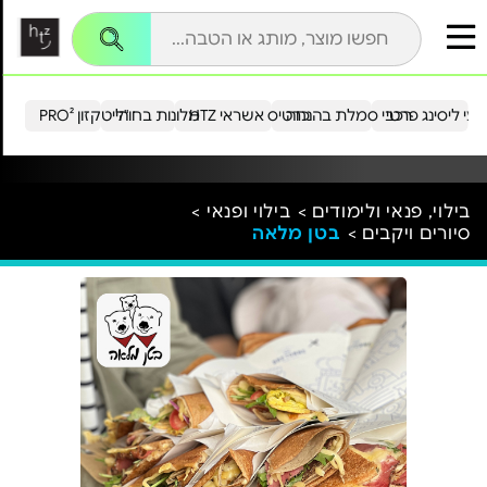
עי ליסינג פרטי
רכבי סמלת בהנחה
כרטיס אשראי HTZ
מלונות בחו"ל
הייטקזון PRO²
בילוי, פנאי ולימודים >
בילוי ופנאי >
סיורים ויקבים >
בטן מלאה