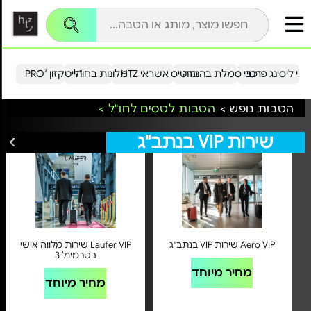
עי ליסינג פרטי
רכבי סמלת בהנחה
כרטיס אשראי HTZ
מלונות בחו"ל
הייטקזון PRO²
הטבות נופש >
הטבות לטסים לחו"ל >
שירות VIP בנתב"ג
לכל הצעות שירות VIP בנתב"ג
Aero VIP שירות VIP בנתב"ג
Laufer VIP שירות מלווה אישי
בטרמינל 3
מחיר מיוחד
מחיר מיוחד