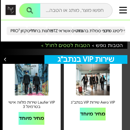
עי ליסינג פרטי
רכבי סמלת בהנחה
כרטיס אשראי HTZ
מלונות בחו"ל
הייטקזון PRO²
הטבות נופש >
הטבות לטסים לחו"ל >
שירות VIP בנתב"ג
לכל הצעות שירות VIP בנתב"ג
Aero VIP שירות VIP בנתב"ג
Laufer VIP שירות מלווה אישי
בטרמינל 3
מחיר מיוחד
מחיר מיוחד