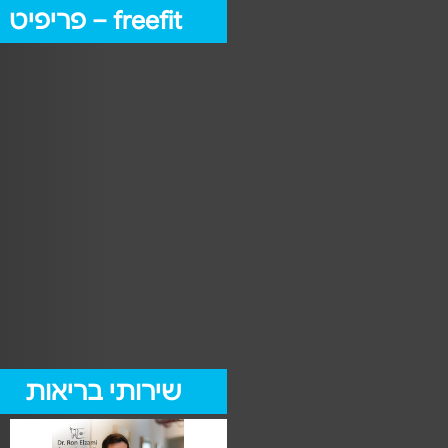
freefit – פריפיט
שירותי בריאות