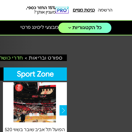
15% החזר כספי,
הרשמה
כניסת מנויים
מעניין אותך?
מבצעי ליסינג פרטי
כל הקטגוריות
ספורט ובריאות >
חדרי כושר,
Sport Zone
לי ממן ליווי בתהליך שינוי לאורח
הפועל תל אביב שובר בשווי 520