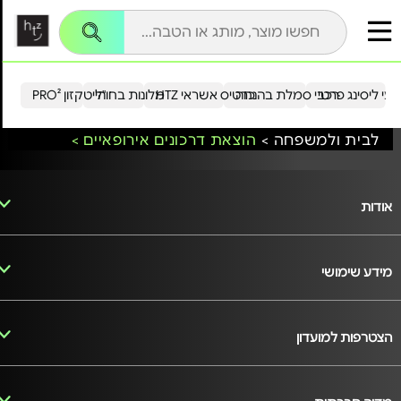
עי ליסינג פרטי
רכבי סמלת בהנחה
כרטיס אשראי HTZ
מלונות בחו"ל
הייטקזון PRO²
לבית ולמשפחה >
הוצאת דרכונים אירופאיים >
אודות
מידע שימושי
הצטרפות למועדון