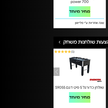
power 700
מחיר מיוחד
שנה אחריות ע"י פלייאון
צעות שולחנות משחק
(1)
שולחן כדורגל 5 פיט דגם S9055
מחיר מיוחד