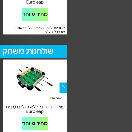
משלוח חינם
Euroleap
מחיר מיוחד
מחיר מיוחד
שנה אחריות בכפוף לתקנון ע"י אנרג'ים
אחריות לטיב המוצר על ידי אוהד
ספורט
שטיבל בע"מ
שולחנות משחק
(2)
ערכת סט פוקר מקצועית דגם
שולחן כדורגל ללא רגליים מבית
Euroleap
1423007
מחיר מיוחד
מחיר מיוחד