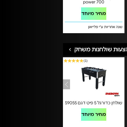
power 700
מחיר מיוחד
שנה אחריות ע"י פלייאון
צעות שולחנות משחק
(1)
שולחן כדורגל 5 פיט דגם S9055
מחיר מיוחד