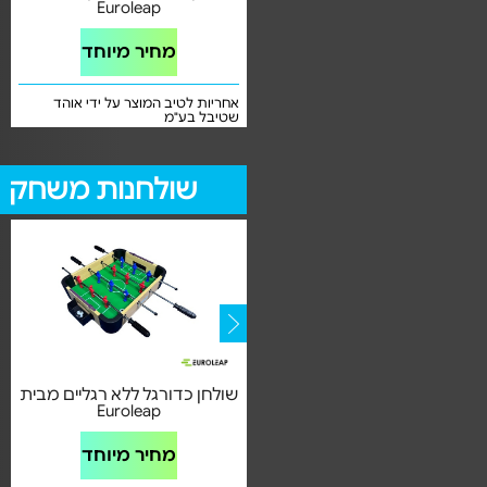
משלוח חינם
Euroleap
מחיר מיוחד
מחיר מיוחד
שנה אחריות בכפוף לתקנון ע"י אנרג'ים
אחריות לטיב המוצר על ידי אוהד
ספורט
שטיבל בע"מ
שולחנות משחק
(2)
ערכת סט פוקר מקצועית דגם
שולחן כדורגל ללא רגליים מבית
Euroleap
1423007
מחיר מיוחד
מחיר מיוחד